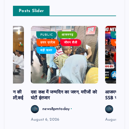
Posts Slider
PUBLIC
आजमगढ़
PUBLIC
ैली
उत्तर प्रदेश
जीवन शैली
उत्तर प्रदे
बड़ी खबर
दिव्यांगजन की
दवा कक्ष में जन्मदिन का जश्न, मरीजों को
आजमगढ़ अज्ञात
ीं शिकायतें,कई
घंटों इंतजार
SSB सुबेदार 
रण
news8pmtoday
news8
August 6, 2026
August 6, 2