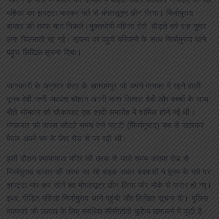
नंबर 1 के पास मंगलवार को दोपहर में बाइक सवार बदमाशों ने पैदल जा रही
महिला का झपट्टा मारकर गले से मंगलसूत्र छीन लिया। मिर्जामुराद
बाजार की तरफ भाग निकले।भुक्तभोगी महिला रोते दौड़ते सरे राह गुहार
लगा चिल्लाती रह गई। सूचना पर पहुचे परिजनों के साथ मिर्जामुराद थाने
पहुंच लिखित सूचना दिया।
जानकारी के अनुसार क्षेत्र के खगरामपुर जो अपने मायका में रहने वाली
पूनम देवी पत्नी अवधेश चौहान अपनी माता सितारा देवी और बच्चों के साथ
बीते सोमवार को चौकाघाट एक शादी समारोह में शामिल होने गई थी।
मंगलवार को वापस लौटते समय राने चट्टी (मिर्जामुराद) बस से उतरकर
पैदल अपने घर के लिए रोड से जा रही थी।
इसी दौरान श्यामामाता मंदिर की तरफ से जाते समय कछवा रोड से
मिर्जामुराद बाजार की तरफ जा रहे बाइक सवार बदमाशों ने पूनम के गले पर
झपट्टा मार कर सोने का मंगलसूत्र छीन लिया और मौके से फरार हो गए।
इधर, पीड़ित महिला मिर्जामुराद थाने पहुंची और लिखित सूचना दी। पुलिस
बदमाशों की तलाश के लिए सबंधित सीसीटीवी फुटेज खंगालने में जुटी है।