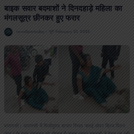
बाइक सवार बदमाशों ने दिनदहाड़े महिला का
मंगलसूत्र छीनकर हुए फरार
news8pmtoday
जुर्म
February 25, 2025
वाराणसी। वाराणसी में मिर्जामुराद बाजार स्थित फ्लाई ओवर ब्रिज पिलर