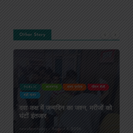
Other Story
PUBLIC
आजमगढ़
उत्तर प्रदेश
जीवन शैली
बड़ी खबर
दवा कक्ष में जन्मदिन का जश्न, मरीजों को
घंटों इंतजार
news8pmtoday
August 6, 2026