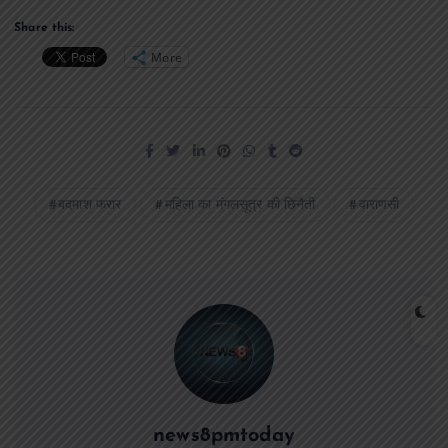
Share this:
More
बदमाश फरार
महिला का मंगलसूत्र की छिनैती
वाराणसी
news8pmtoday