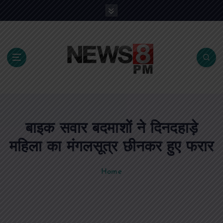
S
k
i
p
t
o
c
o
n
t
e
बाइक सवार बदमाशों ने दिनदहाड़े
n
t
महिला का मंगलसूत्र छीनकर हुए फरार
Home