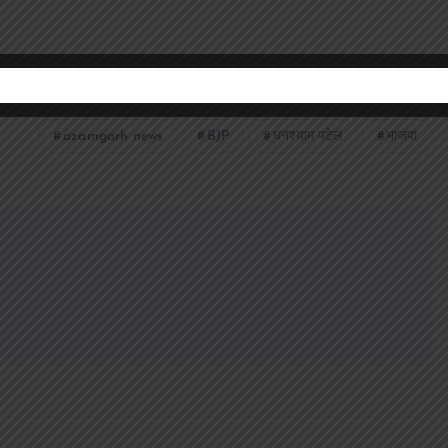
azamgarh news
BJP
घनश्याम पटेल
भाजपा