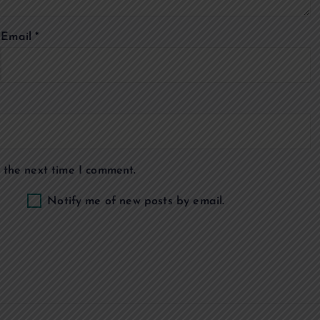
Email
*
 the next time I comment.
Notify me of new posts by email.