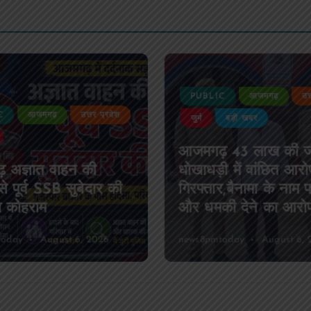
C
आजमगढ़
उत्तर प्रदेश
PUBLIC
आजमगढ़
उत
बड़ी खबर
जीवन शैली
राजनीति
़ 43 लाख की जमीन
पीएमएस एसोसिएशन आ
ी में वांछित आरोपी
का चुनाव सम्पन्न, डॉ. 
र,बैनामा के नाम पर ठगी
पाण्डेय बने अध्यक्ष, डॉ. अ
ी देने का आरोप
कुमार सचिव निर्विरोध निर
today
August 6, 2026
news8pmtoday
August 6, 