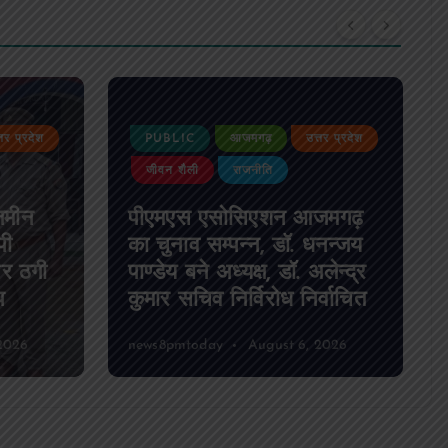
्तर प्रदेश
PUBLIC
आजमगढ़
उत्तर प्रदेश
जुर्म
जमगढ़
आजमगढ़ फर्जी इलाज और
धनन्जय
लापरवाही से महिला की मौत
लेन्द्र
मामले में नर्सिंग होम संचालक
्वाचित
गिरफ्तार
2026
news8pmtoday
August 7, 2026