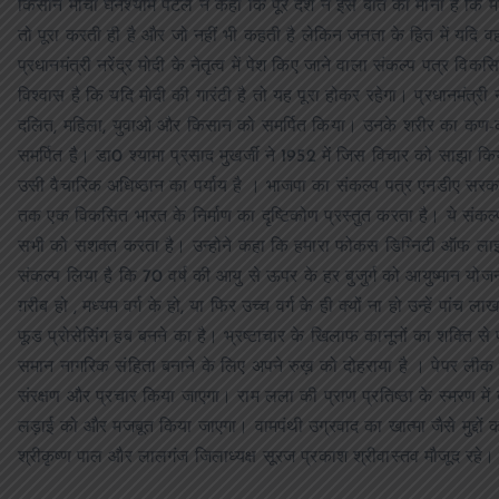
किसान मोर्चा घनश्याम पटेल ने कहा कि पूरे देश ने इस बात को माना है कि मो
तो पूरा करती ही है और जो नहीं भी कहती है लेकिन जनता के हित में यदि वह
प्रधानमंत्री नरेंद्र मोदी के नेतृत्व में पेश किए जाने वाला संकल्प पत्
विश्वास है कि यदि मोदी की गारंटी है तो यह पूरा होकर रहेगा। प्रधानमंत्री नर
दलित, महिला, युवाओ और किसान को समर्पित किया। उनके शरीर का कण-कण
समर्पित है। डा0 श्यामा प्रसाद मुखर्जी ने 1952 में जिस विचार को साझा 
उसी वैचारिक अधिष्ठान का पर्याय है । भाजपा का संकल्प पत्र एनडीए सर
तक एक विकसित भारत के निर्माण का दृष्टिकोण प्रस्तुत करता है। ये संकल्
सभी को सशक्त करता है। उन्होने कहा कि हमारा फोकस डिग्निटी ऑफ लाइफ
संकल्प लिया है कि 70 वर्ष की आयु से ऊपर के हर बुजुर्ग को आयुष्मान योज
ग़रीब हो , मध्यम वर्ग के हो, या फिर उच्च वर्ग के ही क्यों ना हो उन्हें प
फूड प्रोसेसिंग हब बनने का है। भ्रष्टाचार के खिलाफ कानूनों का शक्ति से 
समान नागरिक संहिता बनाने के लिए अपने रुख़ को दोहराया है । पेपर ली
संरक्षण और प्रचार किया जाएगा। राम लला की प्राण प्रतिष्ठा के स्मरण मे
लड़ाई को और मजबूत किया जाएगा। वामपंथी उग्रवाद का खात्मा जैसे मुद्दो
श्रीकृष्ण पाल और लालगंज जिलाध्यक्ष सूरज प्रकाश श्रीवास्तव मौजूद रहे।