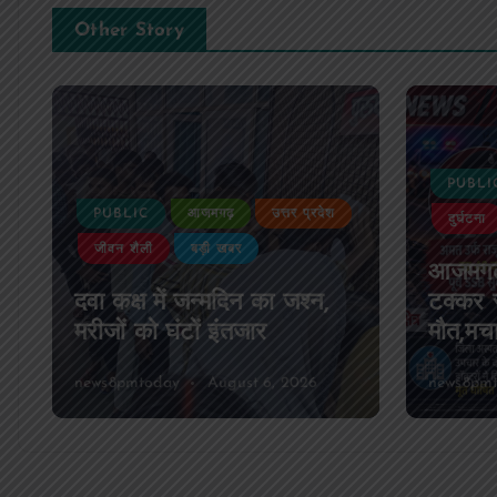
Other Story
PUBLI
PUBLIC
आजमगढ़
उत्तर प्रदेश
जुर्म
दुर्घटना
आजमगढ
आजमगढ़ अज्ञात वाहन की
धोखाधड़
टक्कर से पूर्व SSB सुबेदार की
गिरफ्ता
मौत,मचा कोहराम
और धमक
news8pmtoday
August 6, 2026
news8pm