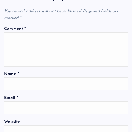
v
Your email address will not be published.
Required fields are
i
marked
*
Comment
*
g
a
t
Name
*
i
o
Email
*
n
Website