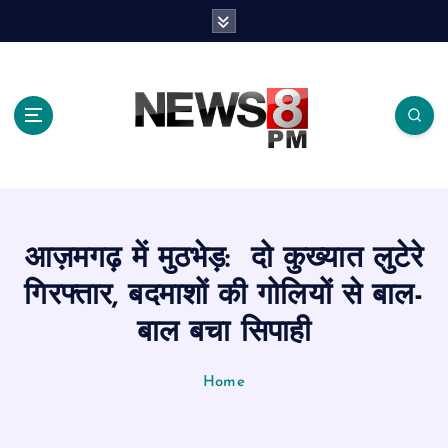
S
k
i
p
t
o
c
o
n
t
e
आज़मगढ़ में मुठभेड़: दो कुख्यात लुटेरे
n
t
गिरफ्तार, बदमाशों की गोलियों से बाल-
बाल बचा सिपाही
Home