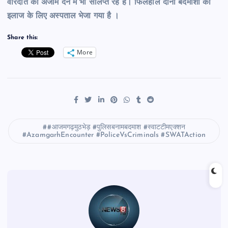
वारदात को अंजाम देने में भी संलिप्त रहे है। फिलहाल दोनों बदमाशों को
इलाज के लिए अस्पताल भेजा गया है ।
Share this:
More
#आजमगढ़मुठभेड़ #पुलिसबनामबदमाश #स्वाटटीमएक्शन
#AzamgarhEncounter #PoliceVsCriminals #SWATAction