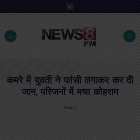
S
k
i
p
t
o
c
o
n
t
e
कमरे में युवती ने फांसी लगाकर कर दी
n
t
जान, परिजनों में मचा कोहराम
Home