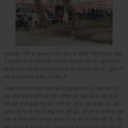
आज़मगढ़। जिले के मुबारकपुर थाना क्षेत्र के अमिलो निवासिनी एक युवती
ने शुक्रवार की देर रात फांसी लगा कर आत्महत्या कर ली। सुबह घटना
की जानकारी परिजनों को तब हुई जब वे उसे उठाने के लिए गए। पुलिस ने
शव को पोस्टमार्टम के लिए भेज दिया है।
अमिलो निवासिनी बबिता चौहान 19 वर्ष शुक्रवार की रात खाना खाने के
बाद अपने कमरे में सोने चली गई। शनिवार की सुबह वह देर तक सोकर
नहीं उठी तो मां मुराही देवी उसे जगाने गई। कमरा अंदर से बंद था। कई
आवाज देने पर भी अंदर से कोई आहट नहीं हुई। परिजनों ने झरोखे से अंदर
देखा तो बबिता साड़ी के सहारे करकट में लगे बांस से लटक रही थी। यह
देख परिजनों के होश उड़ गए। आनन-फानन में दरवाजा तोड़ कर उसे फंदे