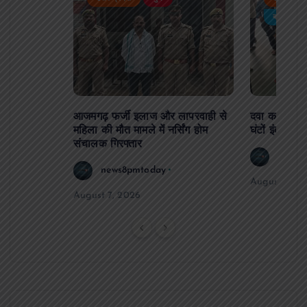
र्विरोध
बड़ी खबर
आजमगढ़ फर्जी इलाज और लापरवाही से
दवा कक्ष में ज
महिला की मौत मामले में नर्सिंग होम
घंटों इंतजार
संचालक गिरफ्तार
news8
news8pmtoday
August 6, 2
August 7, 2026