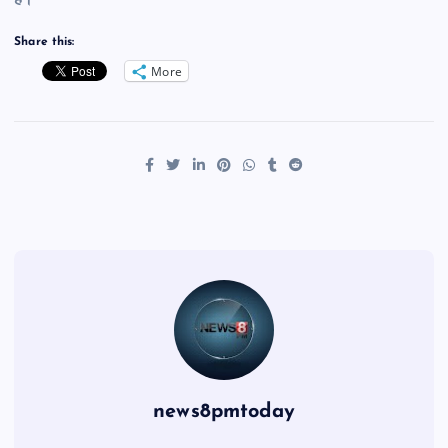
है।
Share this:
More
news8pmtoday