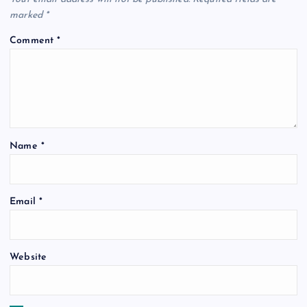
g
marked
*
Comment
*
a
t
i
Name
*
o
n
Email
*
Website