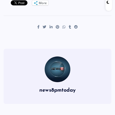
More
news8pmtoday