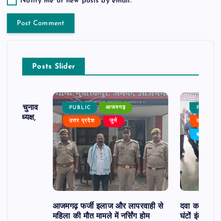
Notify me of new posts by email.
Posts Slider
ढ़ का चुनाव
PUBLIC
आजमगढ़
PUBLIC
 बने अध्यक्ष,
उत्तर प्रदेश
जुर्म
उत्तर प्रदे
र्विरोध
बड़ी खबर
आजमगढ़ फर्जी इलाज और लापरवाही से
दवा कक्ष में ज
महिला की मौत मामले में नर्सिंग होम
घंटों इंतजार