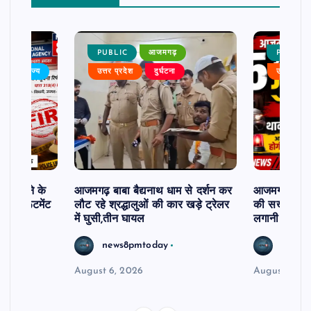
PUBLIC
आजमगढ़
PUBLIC
बर
राज्य
उत्तर प्रदेश
दुर्घटना
उत्तर प्रदे
ी दिलाने के
आजमगढ़ बाबा बैद्यनाथ धाम से दर्शन कर
आजमगढ़ में 5 
ी रिक्रूटमेंट
लौट रहे श्रद्धालुओं की कार खड़े ट्रेलर
की सख्त कार्र
में घुसी,तीन घायल
लगानी होगी ह
news8pmtoday
news8
August 6, 2026
August 5, 2