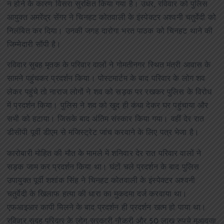
न होने के कारण विसरा सुरक्षित किया गया है। उधर, रविवार को पुलिस
आयुक्त अमरेंद्र सेंगर ने चिनहट कोतवाली के इंस्पेक्टर अश्वनी चतुर्वेदी को
निलंबित कर दिया। उनकी जगह दारोगा भरत पाठक को चिनहट थाने की
जिम्मेदारी सौंपी है।
रविवार सुबह मृतक के परिवार वालों ने गोमतीनगर स्थित मंत्री आवास के
सामने पहुंचकर प्रदर्शन किया। पोस्टमार्टम के बाद परिवार के लोग शव
लेकर पहुंचे तो नाराज लोगों ने शव को सड़क पर रखकर पुलिस के विरोध
में प्रदर्शन किया। पुलिस ने शव को खुद ही कंधा देकर घर पहुंचाया और
सभी को हटाया। जिसके बाद अंतिम संस्कार किया गया। वहीं देर रात
डीसीपी पूर्वी डीएम से मजिस्ट्रेट जांच करवाने के लिए पत्र भेजा है।
कारोबारी मोहित की मौत के मामले में शनिवार देर रात परिवार वालों ने
सड़क जाम कर प्रदर्शन किया था। घंटों चले प्रदर्शन के बाद पुलिस
उपायुक्त पूर्वी शशांक सिंह ने चिनहट कोतवाली के इंस्पेक्टर अश्वनी
चतुर्वेदी के खिलाफ हत्या की धारा का मुकदमा दर्ज करवाया था।
एफआइआर कापी मिलने के बाद प्रदर्शन ही प्रदर्शन खत्म हो पाया था।
रविवार सुबह परिवार के लोग सरकारी नौकरी और 50 लाख रुपये मुआवजा