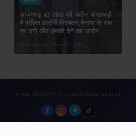
बड़ी खबर
आजमगढ़ 43 लाख की जमीन धोखाधड़ी
में वांछित आरोपी गिरफ्तार,बैनामा के नाम
पर ठगी और धमकी देने का आरोप
news8pmtoday
August 6, 2026
© 2026 NEWS 8 PM | Designed by [SuperTech Suraj]
Back to Top