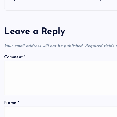
s
t
n
Leave a Reply
a
Your email address will not be published.
Required fields
v
Comment
*
i
g
a
Name
*