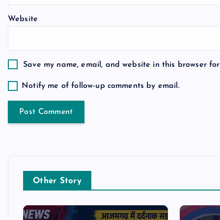
t
Website
i
o
Save my name, email, and website in this browser for
n
Notify me of follow-up comments by email.
Other Story