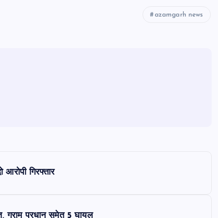
azamgarh news
दो आरोपी गिरफ्तार
त, ग्राम प्रधान समेत 5 घायल