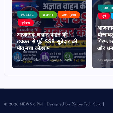
PUBLI
PUBLIC
आजमगढ़
उत्तर प्रदेश
जुर्म
दुर्घटना
आजमगढ
आजमगढ़ अज्ञात वाहन की
धोखाधड़
टक्कर से पूर्व SSB सुबेदार की
गिरफ्ता
मौत,मचा कोहराम
और धमक
news8pmtoday
August 6, 2026
news8pm
© 2026 NEWS 8 PM | Designed by [SuperTech Suraj]