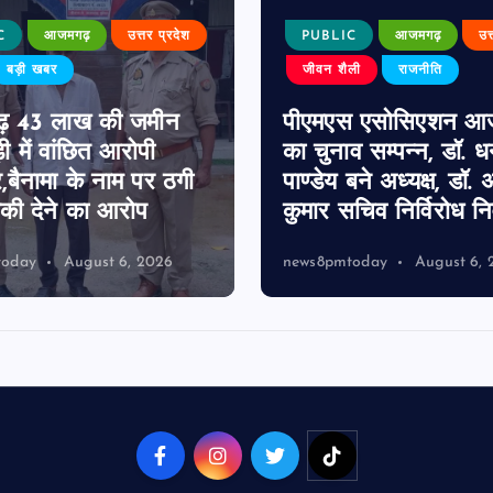
C
आजमगढ़
उत्तर प्रदेश
PUBLIC
आजमगढ़
उत
बड़ी खबर
जीवन शैली
राजनीति
़ 43 लाख की जमीन
पीएमएस एसोसिएशन आ
ी में वांछित आरोपी
का चुनाव सम्पन्न, डॉ. 
र,बैनामा के नाम पर ठगी
पाण्डेय बने अध्यक्ष, डॉ. अ
ी देने का आरोप
कुमार सचिव निर्विरोध निर
today
August 6, 2026
news8pmtoday
August 6, 