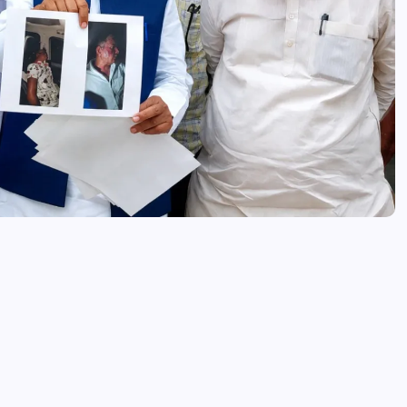
news8pmtoday
August 5, 2026