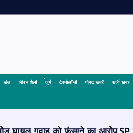
ध
य
खेल
जीवन शैली
जुर्म
टेक्नोलॉजी
पोस्ट खबरें
फर्जी खबर
नया मोड़ घायल गवाह को फंसाने का आरोप,SP