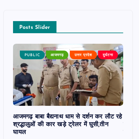
Posts Slider
 खबर
PUBLIC
आजमगढ़
उत्तर प्रदेश
दुर्घटना
P
 पर
आजमगढ़ बाबा बैद्यनाथ धाम से दर्शन कर लौट रहे
आजमगढ़
श्रद्धालुओं की कार खड़े ट्रेलर में घुसी,तीन
कार्रव
घायल
हाजिरी