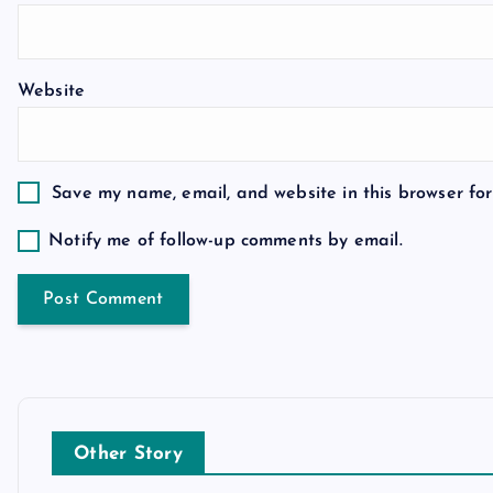
t
Website
i
o
Save my name, email, and website in this browser for
n
Notify me of follow-up comments by email.
Other Story