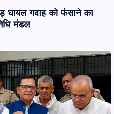
 मोड़ घायल गवाह को फंसाने का
िधि मंडल
PUBLIC
आजमगढ़
उत्तर प्रदेश
बड़ी
राज्य
आजमगढ़ इजराइल में नौकरी दिलाने के नाम
भर्ती का झांसा,निजी रिक्रूटमेंट एजेंसी पर
मुकदमा दर्ज