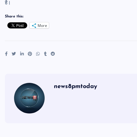
है।
Share this:
More
news8pmtoday