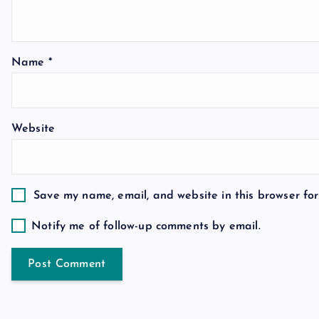
g
a
Name
*
t
Website
i
o
Save my name, email, and website in this browser for
n
Notify me of follow-up comments by email.