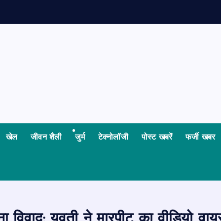
खेल
जीवन शैली
जुर्म
टेक्नोलॉजी
पोस्ट खबरें
फर्जी खबर
ना विवाद: युवती ने मारपीट का वीडियो वा