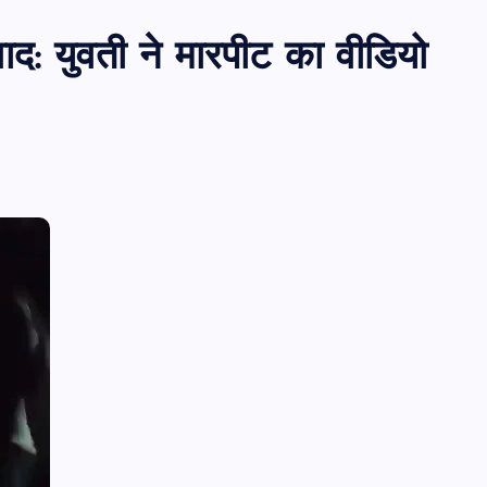
ाद: युवती ने मारपीट का वीडियो
पीएमएस एसोसिएशन आजमगढ़ का चुनाव सम्प
डॉ. धनन्जय पाण्डेय बने अध्यक्ष, डॉ. अलेन्द्र
सचिव निर्विरोध निर्वाचित
news8pmtoday
August 6, 2026