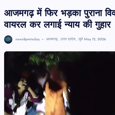
आजमगढ़ में फिर भड़का पुराना विव
वायरल कर लगाई न्याय की गुहार
news8pmtoday
आजमगढ़
,
उत्तर प्रदेश
,
जुर्म
May 12, 2026