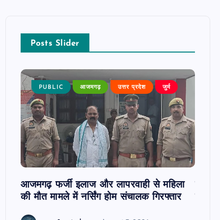
Posts Slider
न्न,
PUBLIC
आजमगढ़
उत्तर प्रदेश
जुर्म
P
 कुमार
जी
आजमगढ़ फर्जी इलाज और लापरवाही से महिला
दवा कक्
की मौत मामले में नर्सिंग होम संचालक गिरफ्तार
इंतजार