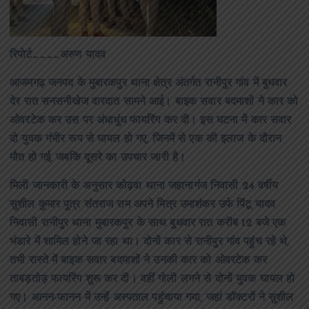
रिपोर्ट____अरुण यादव
आजमगढ़ जनपद के मुबारकपुर थाना क्षेत्र अंतर्गत रानीपुर गांव में बुधवार
देर रात सनसनीखेज वारदात सामने आई। बाइक सवार बदमाशों ने कार को
ओवरटेक कर उस पर अंधाधुंध फायरिंग कर दी। इस घटना में कार सवार
दो युवक गंभीर रूप से घायल हो गए, जिनमें से एक की इलाज के दौरान
मौत हो गई, जबकि दूसरे का उपचार जारी है।
मिली जानकारी के अनुसार कोढ़वा थाना जहानागंज निवासी 24 वर्षीय
सुशील कुमार पुत्र संतराज राम अपने मित्र उमाशंकर उर्फ पिंटू यादव
निवासी रानीपुर थाना मुबारकपुर के साथ बुधवार रात करीब 12 बजे एक
भंडारे में शामिल होने जा रहा था। दोनों कार से रानीपुर गांव पहुंच रहे थे,
तभी रास्ते में बाइक सवार बदमाशों ने उनकी कार को ओवरटेक कर
ताबड़तोड़ फायरिंग शुरू कर दी। वहीं गोली लगने से दोनों युवक घायल हो
गए। आनन-फानन में उन्हें अस्पताल पहुंचाया गया, जहां डॉक्टरों ने सुशील