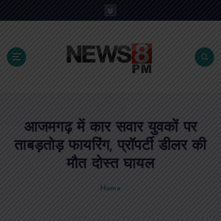
S
k
i
p
t
o
c
o
n
t
e
आजमगढ़ में कार सवार युवकों पर
n
t
ताबड़तोड़ फायरिंग, प्रॉपर्टी डीलर की
मौत दोस्त घायल
Home