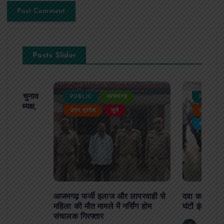
Posts Slider
ढ़ का चुनाव
PUBLIC
आजमगढ़
PUBLIC
 बने अध्यक्ष,
उत्तर प्रदेश
जुर्म
उत्तर प्रदे
र्विरोध
बड़ी खबर
आजमगढ़ फर्जी इलाज और लापरवाही से
दवा कक्ष में ज
महिला की मौत मामले में नर्सिंग होम
घंटों इंतजार
संचालक गिरफ्तार