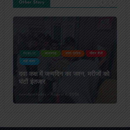
Other Story
PUBLIC
आजमगढ़
उत्तर प्रदेश
जीवन शैली
बड़ी खबर
दवा कक्ष में जन्मदिन का जश्न, मरीजों को
घंटों इंतजार
news8pmtoday
August 6, 2026