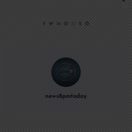
news8pmtoday