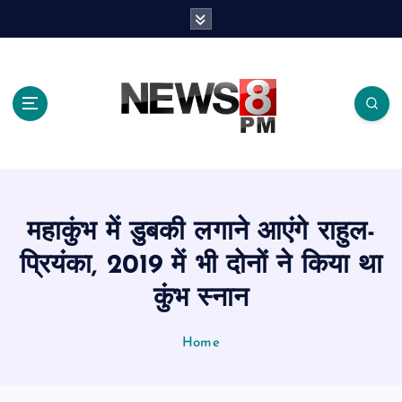
S
k
i
p
t
o
c
o
n
t
e
महाकुंभ में डुबकी लगाने आएंगे राहुल-
n
t
प्रियंका, 2019 में भी दोनों ने क‍िया था
कुंभ स्‍नान
Home