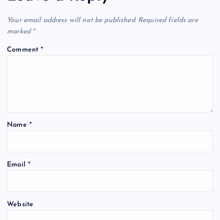
v
Your email address will not be published.
Required fields are
i
marked
*
Comment
*
g
a
t
Name
*
i
o
Email
*
n
Website