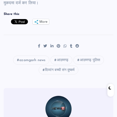
मुकदमा दर्ज कर लिया।
Share this:
More
azamgarh news
आज़मगढ़
आज़मगढ़ पुलिस
दिव्यांग बच्ची संग दुष्कर्म