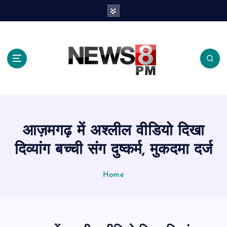
S
k
i
p
t
o
c
o
n
t
e
आज़मगढ़ में अश्लील वीडियो दिखा
n
t
दिव्यांग बच्ची संग दुष्कर्म, मुकदमा दर्ज
Home