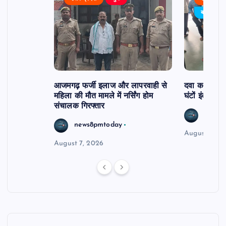
र्विरोध
बड़ी खबर
आजमगढ़ फर्जी इलाज और लापरवाही से
दवा कक्ष में ज
महिला की मौत मामले में नर्सिंग होम
घंटों इंतजार
संचालक गिरफ्तार
news8
news8pmtoday
August 6, 2
August 7, 2026