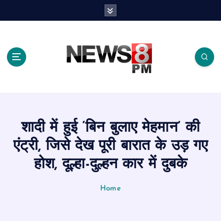
S
k
i
p
t
o
c
o
n
t
e
शादी में हुई ‘बिन बुलाए मेहमान’ की
n
t
एंट्री, जिसे देख पूरी बारात के उड़ गए
होश, दूल्हा-दुल्हन कार में दुबके
Home