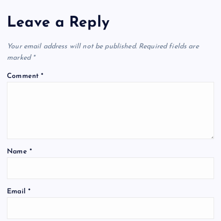
a
Leave a Reply
v
Your email address will not be published.
Required fields are
i
marked
*
Comment
*
g
a
t
Name
*
i
o
Email
*
n