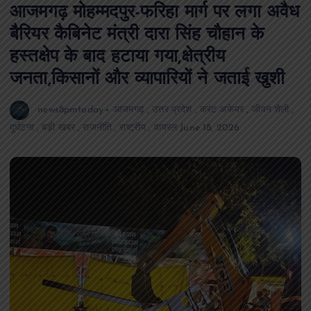
आजमगढ़ मोहम्मदपुर-फरिहा मार्ग पर लगा अवैध
बैरियर कैबिनेट मंत्री दारा सिंह चौहान के
हस्तक्षेप के बाद हटाया गया,क्षेत्रीय
जनता,किसानों और व्यापारियों ने जताई खुशी
news8pmtoday
आजमगढ़
,
उत्तर प्रदेश
,
करंट अफेयर
,
जीवन शैली
,
दुर्घटना
,
बड़ी खबर
,
राजनीति
,
राष्ट्रीय
,
वायरल
June 18, 2026