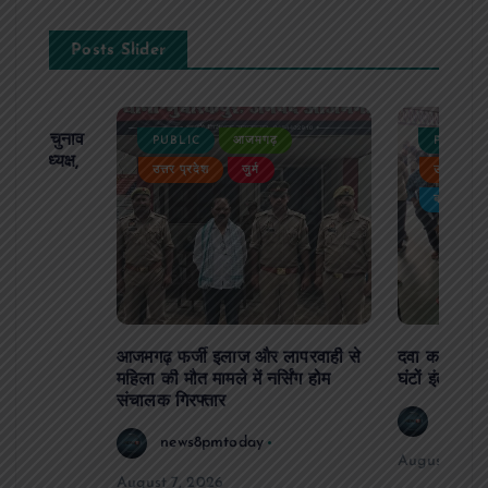
Posts Slider
ढ़ का चुनाव
PUBLIC
आजमगढ़
PUBLIC
 बने अध्यक्ष,
उत्तर प्रदेश
जुर्म
उत्तर प्रदे
र्विरोध
बड़ी खबर
आजमगढ़ फर्जी इलाज और लापरवाही से
दवा कक्ष में ज
महिला की मौत मामले में नर्सिंग होम
घंटों इंतजार
संचालक गिरफ्तार
news8
news8pmtoday
August 6, 2
August 7, 2026