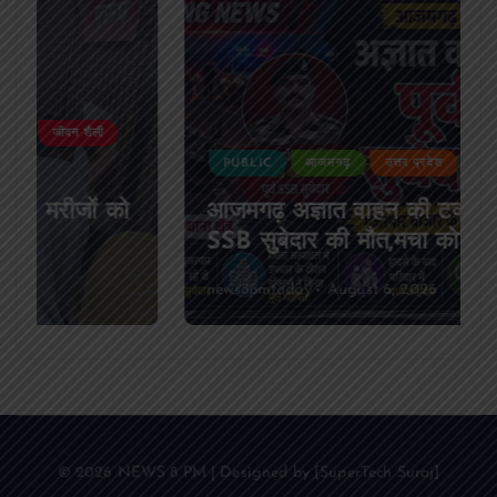
PUBLIC
आजमगढ़
उत्तर प्रदेश
दुर्घटना
आजमगढ़ अज्ञात वाहन की टक्कर से पूर्व
SSB सुबेदार की मौत,मचा कोहराम
news8pmtoday
August 6, 2026
© 2026 NEWS 8 PM | Designed by [SuperTech Suraj]