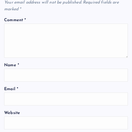
v
Your email address will not be published.
Required fields are
marked
*
i
Comment
*
g
a
t
Name
*
i
o
Email
*
n
Website