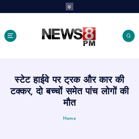
S
k
i
p
t
o
c
o
n
t
e
स्टेट हाईवे पर ट्रक और कार की
n
t
टक्कर, दो बच्चों समेत पांच लोगों की
मौत
Home