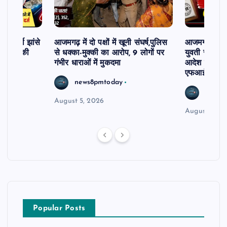
र फर्जी झांसे
आजमगढ़ में दो पक्षों में खूनी संघर्ष,पुलिस
आजमगढ़ दो सा
81 लाख की
से धक्का-मुक्की का आरोप, 9 लोगों पर
युवती से अभद्र
गंभीर धाराओं में मुकदमा
आदेश पर 10 
एफआईआर दर्
news8pmtoday
news8
August 5, 2026
August 5, 2
Popular Posts