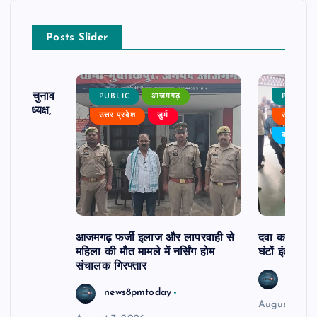
Posts Slider
ढ़ का चुनाव
PUBLIC
आजमगढ़
PUBLIC
 बने अध्यक्ष,
उत्तर प्रदेश
जुर्म
उत्तर प्रदे
र्विरोध
बड़ी खबर
आजमगढ़ फर्जी इलाज और लापरवाही से
दवा कक्ष में ज
महिला की मौत मामले में नर्सिंग होम
घंटों इंतजार
संचालक गिरफ्तार
news8
news8pmtoday
August 6, 2