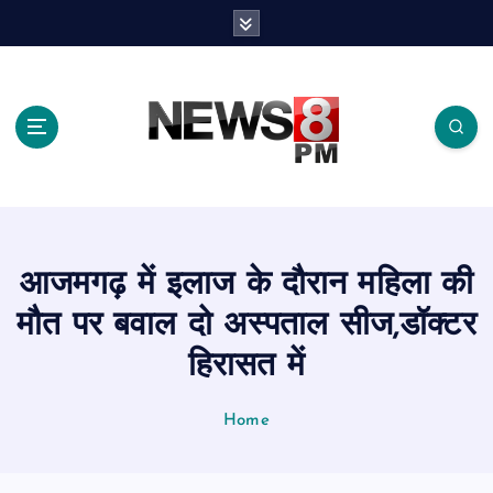
S
k
i
p
t
o
c
o
n
t
e
आजमगढ़ में इलाज के दौरान महिला की
n
t
मौत पर बवाल दो अस्पताल सीज,डॉक्टर
हिरासत में
Home