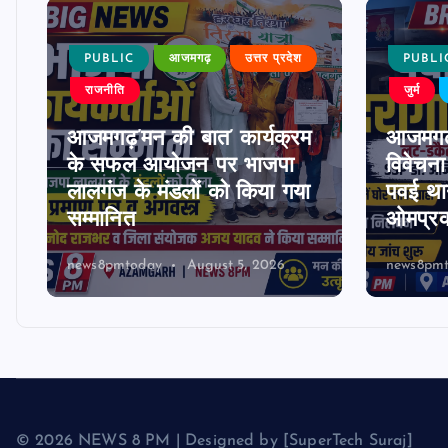
PUBLIC
आजमगढ़
उत्तर प्रदेश
PUBLI
राजनीति
जुर्म
आजमगढ़’मन की बात’ कार्यक्रम
आजमगढ़
के सफल आयोजन पर भाजपा
विवेचना 
लालगंज के मंडलों को किया गया
पवई थान
सम्मानित
ओमप्रक
news8pmtoday
August 5, 2026
news8pm
© 2026 NEWS 8 PM | Designed by [SuperTech Suraj]