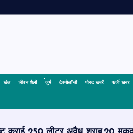
त
’
खेल
जीवन शैली
जुर्म
टेक्नोलॉजी
पोस्ट खबरें
फर्जी खबर
ट कराई 250 लीटर अवैध शराब,20 मुकदमों म