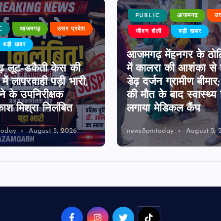
PUBLIC
आजमगढ़
उत
C
आजमगढ़
उत्तर प्रदेश
जीवन शैली
बड़ी खबर
बड़ी खबर
आजमगढ़ मेंहनगर के ठोठि
 लूट-डकैती केस की
में कालरा की आशंका से 
में लापरवाही पड़ी भारी,
डेढ़ दर्जन ग्रामीण बीमार
े के उपनिरीक्षक
की मौत के बाद स्वास्थ्य 
ाश मिश्रा निलंबित
लगाया मेडिकल कैंप
today
August 5, 2026
news8pmtoday
August 5, 