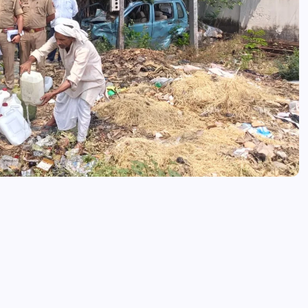
आजमगढ़ मंदिर का ताला तोड़कर चोरी, पीत
बर्तन व दानपेटी से नकदी ले उड़े चोर
news8pmtoday
August 4, 2026