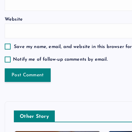
t
i
Website
o
n
Save my name, email, and website in this browser for
Notify me of follow-up comments by email.
Other Story