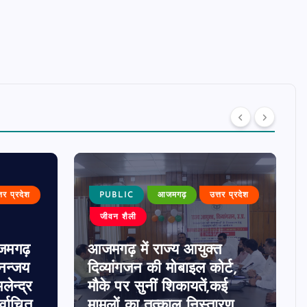
्तर प्रदेश
PUBLIC
आजमगढ़
उत्तर प्रदेश
जीवन शैली
जमगढ़
आजमगढ़ में राज्य आयुक्त
धनन्जय
दिव्यांगजन की मोबाइल कोर्ट,
लेन्द्र
मौके पर सुनीं शिकायतें,कई
्वाचित
मामलों का तत्काल निस्तारण