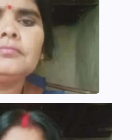
आजमगढ़ में राज्य आयुक्त दिव्यांगजन की म
कोर्ट, मौके पर सुनीं शिकायतें,कई मामलों का
तत्काल निस्तारण
news8pmtoday
August 6, 2026