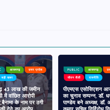
C
आजमगढ़
उत्तर प्रदेश
PUBLIC
आजमगढ़
उत
बड़ी खबर
जीवन शैली
राजनीति
़ 43 लाख की जमीन
पीएमएस एसोसिएशन आ
ी में वांछित आरोपी
का चुनाव सम्पन्न, डॉ. 
र,बैनामा के नाम पर ठगी
पाण्डेय बने अध्यक्ष, डॉ. अ
ी देने का आरोप
कुमार सचिव निर्विरोध निर