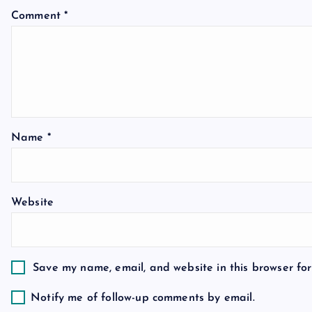
v
Comment
*
i
g
a
Name
*
t
Website
i
o
Save my name, email, and website in this browser for
n
Notify me of follow-up comments by email.