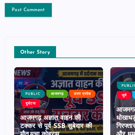
Other Story
PUBLI
PUBLIC
आजमगढ़
उत्तर प्रदेश
जुर्म
दुर्घटना
आजमगढ
आजमगढ़ अज्ञात वाहन की
धोखाधड़
टक्कर से पूर्व SSB सुबेदार की
गिरफ्ता
मौत,मचा कोहराम
और धमक