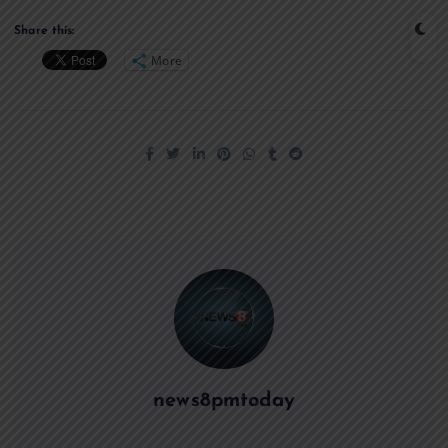
Share this:
More
news8pmtoday