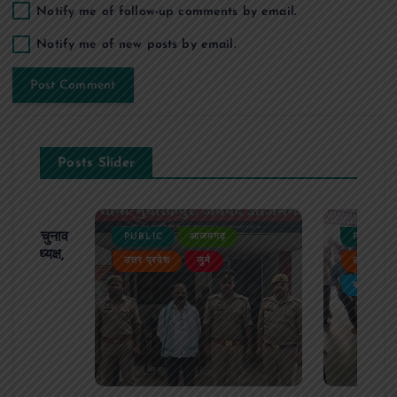
Notify me of follow-up comments by email.
Notify me of new posts by email.
Posts Slider
ढ़ का चुनाव
PUBLIC
आजमगढ़
PUBLIC
 बने अध्यक्ष,
उत्तर प्रदेश
जुर्म
उत्तर प्रदे
र्विरोध
बड़ी खबर