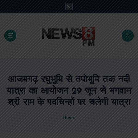
S
k
i
p
t
o
c
o
n
t
e
आजमगढ़ रघुभूमि से तपोभूमि तक नदी
n
t
यात्रा का आयोजन 29 जून से भगवान
श्री राम के पदचिन्हों पर चलेगी यात्रा
Home