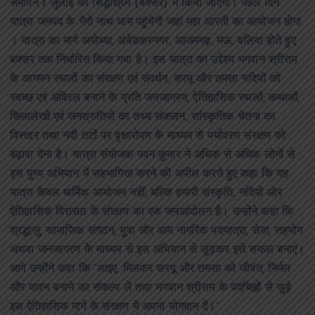
समापन 1 जुलाई को सिद्धाश्रम (बक्सर) में किया जाएगा। पहले दिन
यात्रा जनपद के भैरो नाथ धाम पहुंचेगी जहां महा आरती का आयोजन होगा
। यात्रा का मार्ग अयोध्या, अंबेडकरनगर, आजमगढ़, मऊ, बलिया होते हुए
बक्सर तक निर्धारित किया गया है। इस यात्रा का उद्देश्य भगवान श्रीराम
के आगमन स्थलों का संरक्षण एवं संवर्धन, सरयू और तमसा नदियों को
स्वच्छ एवं अविरल बनाने के प्रति जनजागरण, ऐतिहासिक स्थलों, कथाओं,
शिलालेखों एवं जनश्रुतियों का तथ्य संकलन, सांस्कृतिक चेतना का
विस्तार तथा नदी तटों पर वृक्षारोपण के माध्यम से पर्यावरण संरक्षण को
बढ़ावा देना है। यात्रा संयोजक पवन कुमार ने अधिक से अधिक लोगों से
इस पुण्य अभियान में सहभागिता करने की अपील करते हुए कहा कि यह
यात्रा केवल धार्मिक आयोजन नहीं, बल्कि हमारी संस्कृति, नदियों और
ऐतिहासिक विरासत के संरक्षण का एक जनआंदोलन है। उन्होंने कहा कि
श्रद्धालु, सामाजिक संगठन, युवा और आम नागरिक पदयात्रा, सेवा, सहयोग
अथवा जनजागरण के माध्यम से इस अभियान से जुड़कर इसे सफल बनाएं।
आगे उन्होंने कहा कि “आइए, मिलकर सरयू और तमसा को जीवंत, निर्मल
और पावन बनाने का संकल्प लें तथा भगवान श्रीराम के पदचिह्नों से जुड़े
इस ऐतिहासिक मार्ग के संरक्षण में अपना योगदान दें।”