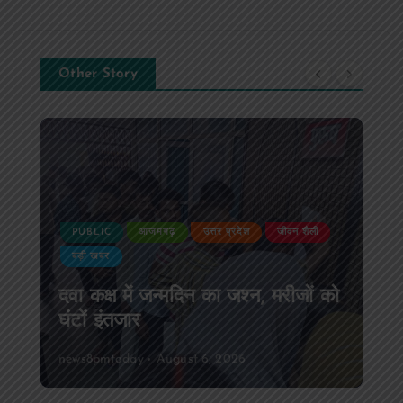
Other Story
PUBLIC
आजमगढ़
उत्तर प्रदेश
जीवन शैली
बड़ी खबर
दवा कक्ष में जन्मदिन का जश्न, मरीजों को
घंटों इंतजार
news8pmtoday
August 6, 2026