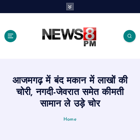
S
k
i
p
t
o
c
o
n
t
e
आजमगढ़ में बंद मकान में लाखों की
n
t
चोरी, नगदी-जेवरात समेत कीमती
सामान ले उड़े चोर
Home