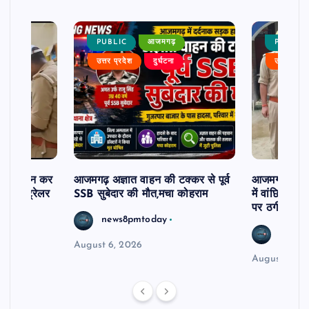
PUBLIC
आजमगढ़
PUBLIC
उत्तर प्रदेश
दुर्घटना
उत्तर प्रदे
म से दर्शन कर
आजमगढ़ अज्ञात वाहन की टक्कर से पूर्व
आजमगढ़ 43 ल
र खड़े ट्रेलर
SSB सुबेदार की मौत,मचा कोहराम
में वांछित आरो
पर ठगी और ध
news8pmtoday
news8
August 6, 2026
August 6, 2