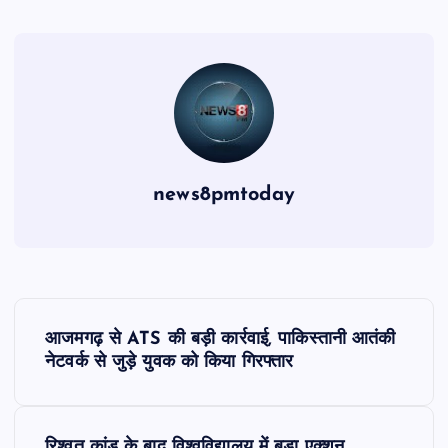
news8pmtoday
P
आजमगढ़ से ATS की बड़ी कार्रवाई, पाकिस्तानी आतंकी
o
नेटवर्क से जुड़े युवक को किया गिरफ्तार
s
रिश्वत कांड के बाद विश्वविद्यालय में बड़ा एक्शन,