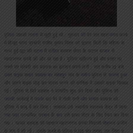
पुलिस उसकी तलाश में जुटी हुई थी। गुरुवार की देर रात महराजगंज कस्बे
में मौजूद थाना प्रभारी राजीव कुमार मिश्र को सूचना मिली कि महिला के
साथ हुई लूट की घटना में वांछित बदमाश क्षेत्र के कटान बाजार से
महराजगंज कस्बे की ओर आ रहा है। पुलिस सक्रिय हुई और बताए गए
रास्ते पर घेरेबंदी कर बदमाश का इंतजार करने लगी। रात करीब 12 बजे
उक्त बाइक सवार बदमाश का महेशपुर गांव के समीप पुलिस से सामना हुआ
और उसने बाइक मोड़ कर वापस भागने की कोशिश में उसकी बाइक फिसल
गई। पुलिस से घिरे बदमाश ने फायरिंग शुरू कर दिया और पुलिस की
जवाबी कार्रवाई में उसके बाएं पैर में गोली लगी और घायल बदमाश को
पुलिस ने काबू में कर लिया। तत्काल उसे स्थानीय स्वास्थ्य केंद्र ले जाया
गया जहां प्राथमिक उपचार के बाद उसे हायर सेंटर के लिए रेफर कर दिया
गया। घायल बदमाश की पहचान महराजगंज कस्बा निवासी मोहम्मद अजीम
के रूप में की गई। उसके कब्जे से पुलिस ने.315 बोर तमंचा, एक जिंदा व