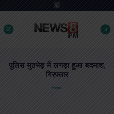
S
k
i
p
t
o
c
o
n
t
e
पुलिस मुठभेड़ में लगड़ा हुआ बदमाश,
n
t
गिरफ्तार
Home