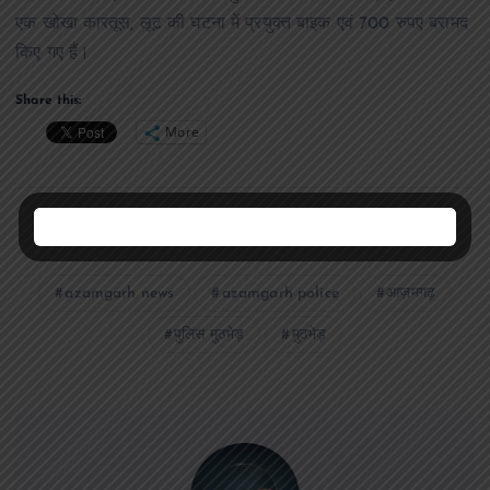
एक खोखा कारतूस, लूट की घटना में प्रयुक्त बाइक एवं 700 रुपए बरामद
किए गए हैं।
Share this:
More
azamgarh news
azamgarh police
आज़मगढ़
पुलिस मुठभेड़
मुठभेड़