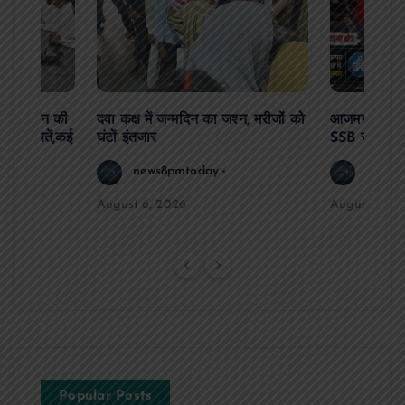
दिव्यांगजन की
दवा कक्ष में जन्मदिन का जश्न, मरीजों को
आजमगढ़ अज्ञात
ीं शिकायतें,कई
घंटों इंतजार
SSB सुबेदार 
रण
news8pmtoday
news8
August 6, 2026
August 6, 2
Popular Posts