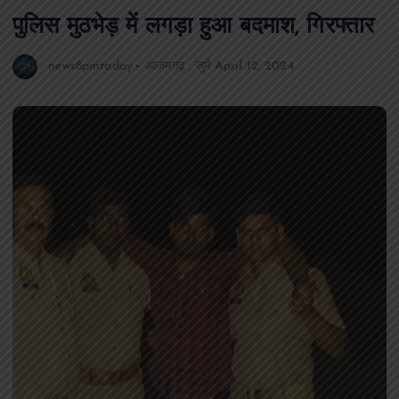
पुलिस मुठभेड़ में लगड़ा हुआ बदमाश, गिरफ्तार
news8pmtoday
आजमगढ़
,
जुर्म
April 12, 2024