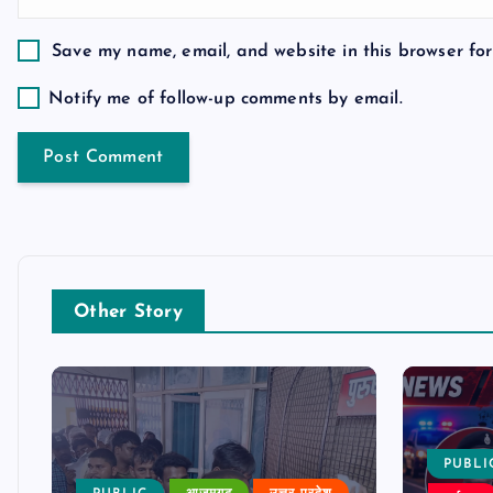
o
Save my name, email, and website in this browser for
n
Notify me of follow-up comments by email.
Other Story
PUBLI