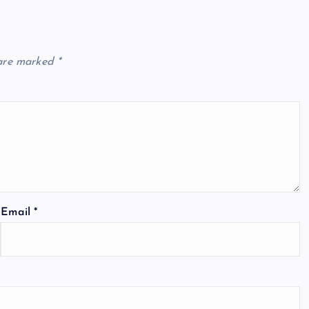
 are marked
*
Email
*