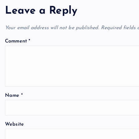
n
Leave a Reply
a
Your email address will not be published.
Required fields
v
Comment
*
i
g
a
Name
*
t
Website
i