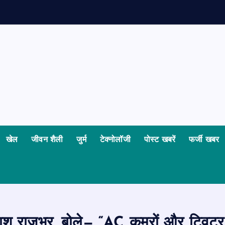
खेल
जीवन शैली
जुर्म
टेक्नोलॉजी
पोस्ट खबरें
फर्जी खबर
ाश राजभर, बोले— “AC कमरों और ट्विटर 