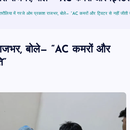
रौलिया में गरजे ओम प्रकाश राजभर, बोले— “AC कमरों और ट्विटर से नहीं जीती 
राजभर, बोले— “AC कमरों और
ि”
पीएमएस एसोसिएशन आजमगढ़ का चुनाव सम्प
डॉ. धनन्जय पाण्डेय बने अध्यक्ष, डॉ. अलेन्द्र
सचिव निर्विरोध निर्वाचित
news8pmtoday
August 6, 2026