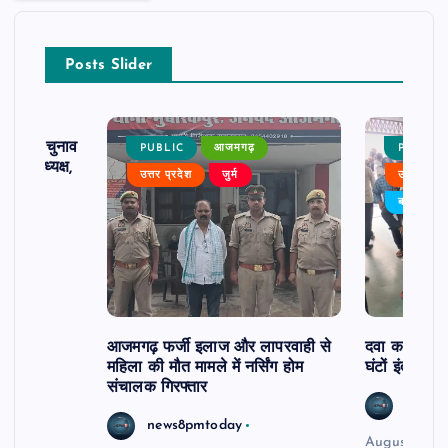
Posts Slider
ढ़ का चुनाव
PUBLIC
आजमगढ़
PUBLIC
 बने अध्यक्ष,
उत्तर प्रदेश
जुर्म
उत्तर प्रदे
र्विरोध
बड़ी खबर
आजमगढ़ फर्जी इलाज और लापरवाही से
दवा कक्ष में ज
महिला की मौत मामले में नर्सिंग होम
घंटों इंतजार
संचालक गिरफ्तार
news8
news8pmtoday
August 6, 2