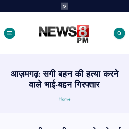
S
k
i
p
t
o
c
o
n
t
e
आज़मगढ़: सगी बहन की हत्या करने
n
t
वाले भाई-बहन गिरफ्तार
Home