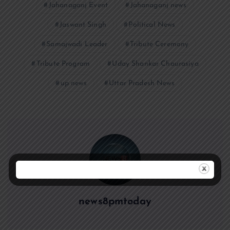
Jahanaganj Event
Jahanaganj news
Jaswant Singh
Political News
Samajwadi Leader
Tribute Ceremony
Tribute Program
Uday Shankar Chaurasiya
up news
Uttar Pradesh News
news8pmtoday