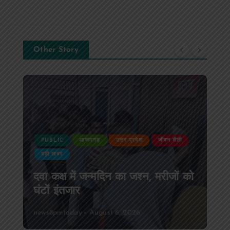
Other Story
PUBLIC
आजमगढ़
उत्तर प्रदेश
जीवन शैली
बड़ी खबर
दवा कक्ष में जन्मदिन का जश्न, मरीजों को
घंटों इंतजार
news8pmtoday
August 6, 2026