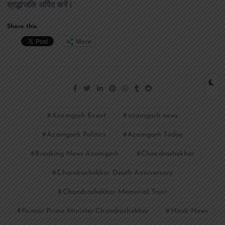
श्रद्धांजलि अर्पित करें।
Share this:
More
Azamgarh Event
azamgarh news
Azamgarh Politics
Azamgarh Today
Breaking News Azamgarh
Chandrashekhar
Chandrashekhar Death Anniversary
Chandrashekhar Memorial Trust
Former Prime Minister Chandrashekhar
Hindi News