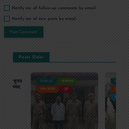
Notify me of follow-up comments by email.
Notify me of new posts by email.
Posts Slider
ढ़ का चुनाव
PUBLIC
आजमगढ़
PUBLIC
 बने अध्यक्ष,
उत्तर प्रदेश
जुर्म
उत्तर प्रदे
र्विरोध
बड़ी खबर