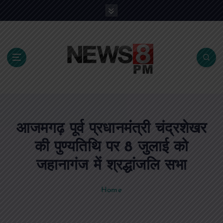
S
k
i
p
t
o
c
o
n
t
e
आजमगढ़ पूर्व प्रधानमंत्री चंद्रशेखर
n
t
की पुण्यतिथि पर 8 जुलाई को
जहानागंज में श्रद्धांजलि सभा
Home