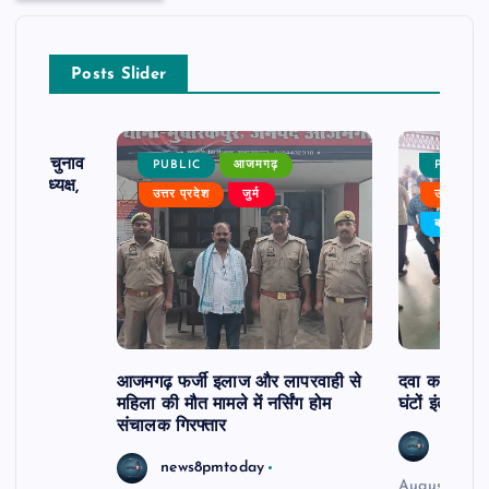
Posts Slider
ढ़ का चुनाव
PUBLIC
आजमगढ़
PUBLIC
 बने अध्यक्ष,
उत्तर प्रदेश
जुर्म
उत्तर प्रदे
र्विरोध
बड़ी खबर
आजमगढ़ फर्जी इलाज और लापरवाही से
दवा कक्ष में ज
महिला की मौत मामले में नर्सिंग होम
घंटों इंतजार
संचालक गिरफ्तार
news8
news8pmtoday
August 6, 2