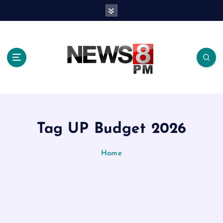
S
k
i
p
t
o
c
o
n
t
e
Tag UP Budget 2026
n
t
Home