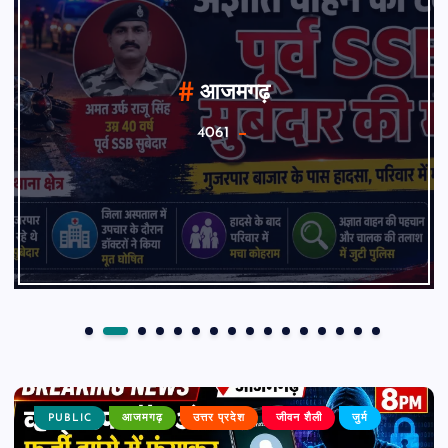
आजमगढ़
4061
PUBLIC
आजमगढ़
उत्तर प्रदेश
जीवन शैली
जुर्म