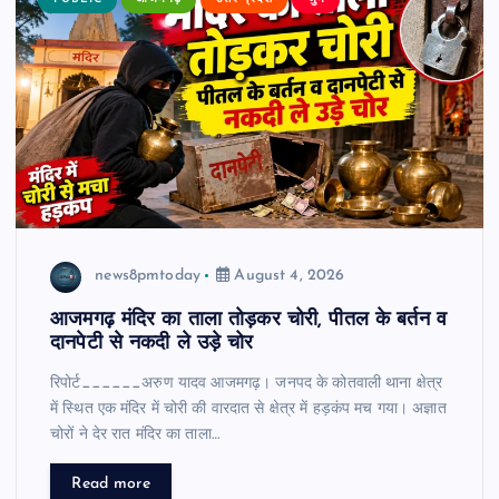
PUBLIC
आजमगढ़
उत्तर प्रदेश
जुर्म
news8pmtoday
August 4, 2026
आजमगढ़ मंदिर का ताला तोड़कर चोरी, पीतल के बर्तन व
दानपेटी से नकदी ले उड़े चोर
रिपोर्ट______अरुण यादव आजमगढ़। जनपद के कोतवाली थाना क्षेत्र
में स्थित एक मंदिर में चोरी की वारदात से क्षेत्र में हड़कंप मच गया। अज्ञात
चोरों ने देर रात मंदिर का ताला…
Read more