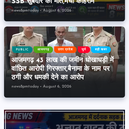
SSB सुबेदार की मौत,मचा कोहराम
news8pmtoday
August 6, 2026
PUBLIC
आजमगढ़
उत्तर प्रदेश
जुर्म
बड़ी खबर
आजमगढ़ 43 लाख की जमीन धोखाधड़ी में
वांछित आरोपी गिरफ्तार,बैनामा के नाम पर
ठगी और धमकी देने का आरोप
news8pmtoday
August 6, 2026