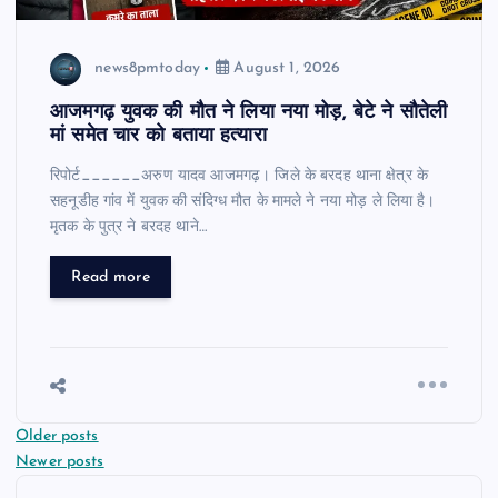
news8pmtoday
August 1, 2026
आजमगढ़ युवक की मौत ने लिया नया मोड़, बेटे ने सौतेली
मां समेत चार को बताया हत्यारा
रिपोर्ट______अरुण यादव आजमगढ़। जिले के बरदह थाना क्षेत्र के
सहनूडीह गांव में युवक की संदिग्ध मौत के मामले ने नया मोड़ ले लिया है।
मृतक के पुत्र ने बरदह थाने…
Read more
P
Older posts
Newer posts