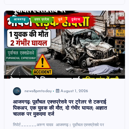
आजमगढ़
उत्तर प्रदेश
जुर्म
दुर्घटना
news8pmtoday
August 1, 2026
आजमगढ़: पूर्वांचल एक्सप्रेसवे पर ट्रेलर से टकराई
पिकअप, एक युवक की मौत, दो गंभीर घायल; अज्ञात
चालक पर मुकदमा दर्ज
रिपोर्ट______अरुण यादव आजमगढ़। पूर्वांचल एक्सप्रेसवे पर