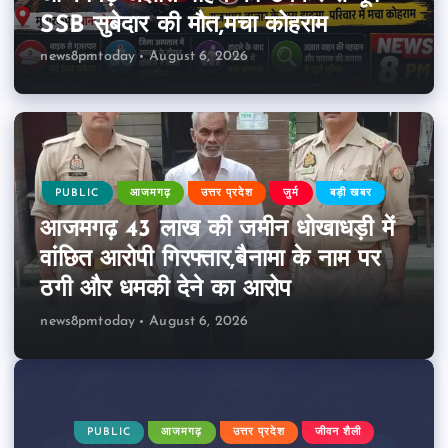
SSB सुबेदार की मौत,मचा कोहराम
news8pmtoday
August 6, 2026
PUBLIC
आजमगढ़
उत्तर प्रदेश
जुर्म
बड़ी खबर
आजमगढ़ 43 लाख की जमीन धोखाधड़ी में
वांछित आरोपी गिरफ्तार,बैनामा के नाम पर
ठगी और धमकी देने का आरोप
news8pmtoday
August 6, 2026
PUBLIC
आजमगढ़
उत्तर प्रदेश
जीवन शैली
PUBLIC
PUBLIC
PUBLIC
PUBLIC
आजमगढ़
आजमगढ़
आजमगढ़
आजमगढ़
उत्तर प्रदेश
उत्तर प्रदेश
उत्तर प्रदेश
उत्तर प्रदेश
जुर्म
जीवन शैली
बड़ी खबर
दुर्घटना
बड़ी खबर