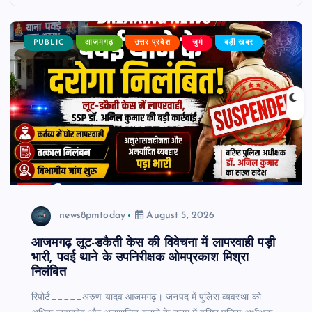
PUBLIC
आजमगढ़
उत्तर प्रदेश
जुर्म
बड़ी खबर
news8pmtoday
August 5, 2026
आजमगढ़ लूट-डकैती केस की विवेचना में लापरवाही पड़ी
भारी, पवई थाने के उपनिरीक्षक ओमप्रकाश मिश्रा
निलंबित
रिपोर्ट_____अरुण यादव आजमगढ़। जनपद में पुलिस व्यवस्था को