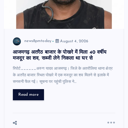
news8pmtoday
August 4, 2026
आजमगढ़ अतरैठ बाजार के पोखरे में मिला 40 वर्षीय
मजदूर का शव, सब्जी लेने निकला था घर से
रिपोर्ट______अरुण यादव आजमगढ़। जिले के अतरौलिया थाना क्षेत्र
के अतरैठ बाजार स्थित पोखरे में एक मजदूर का शव मिलने से इलाके में
सनसनी फैल गई। सूचना पर पहुंची पुलिस ने…
Read more