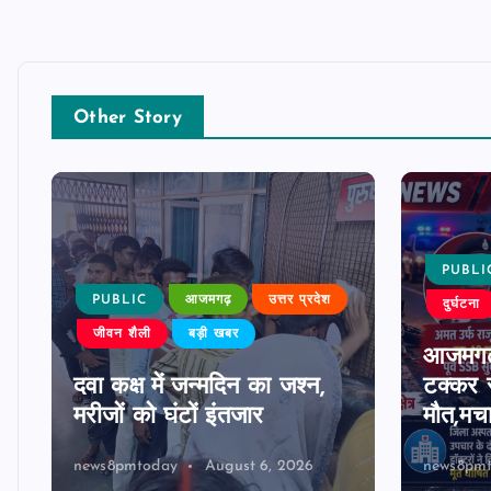
Other Story
PUBLI
PUBLIC
आजमगढ़
उत्तर प्रदेश
दुर्घटना
जीवन शैली
बड़ी खबर
आजमगढ़
दवा कक्ष में जन्मदिन का जश्न,
टक्कर स
मरीजों को घंटों इंतजार
मौत,मच
news8pmtoday
August 6, 2026
news8pm