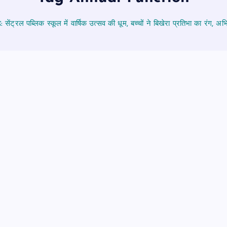
 सेंट्रल पब्लिक स्कूल में वार्षिक उत्सव की धूम, बच्चों ने बिखेरा प्रतिभा का रंग, 
पीएमएस एसोसिएशन आजमगढ़ का चुनाव सम्
डॉ. धनन्जय पाण्डेय बने अध्यक्ष, डॉ. अलेन्द्
सचिव निर्विरोध निर्वाचित
news8pmtoday
August 6, 2026