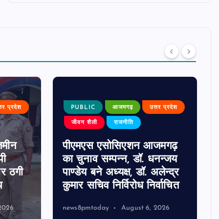
्तर प्रदेश
PUBLIC
आजमगढ़
उत्तर प्रदेश
जीवन शैली
राजनीति
जमीन
पीएमएस एसोसिएशन आजमगढ़
पी
का चुनाव सम्पन्न, डॉ. धनन्जय
पर ठगी
पाण्डेय बने अध्यक्ष, डॉ. अलेन्द्र
प
कुमार सचिव निर्विरोध निर्वाचित
2026
news8pmtoday
August 6, 2026