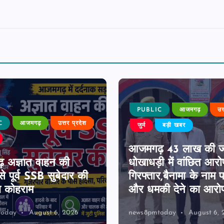
PUBLIC
आजमगढ़
उत
C
आजमगढ़
उत्तर प्रदेश
जुर्म
बड़ी खबर
आजमगढ़ 43 लाख की 
 अज्ञात वाहन की
धोखाधड़ी में वांछित आरो
े पूर्व SSB सुबेदार की
गिरफ्तार,बैनामा के नाम 
ा कोहराम
और धमकी देने का आरो
today
August 6, 2026
news8pmtoday
August 6, 