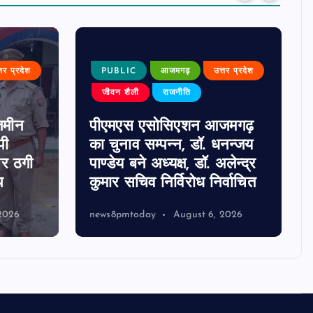
्तर प्रदेश
PUBLIC
आजमगढ़
उत्तर प्रदेश
जीवन शैली
राजनीति
जमीन
पीएमएस एसोसिएशन आजमगढ़
पी
का चुनाव सम्पन्न, डॉ. धनन्जय
पर ठगी
पाण्डेय बने अध्यक्ष, डॉ. अलेन्द्र
प
कुमार सचिव निर्विरोध निर्वाचित
2026
news8pmtoday
August 6, 2026