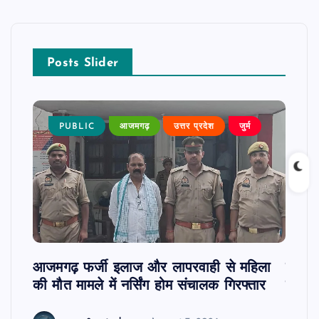
Posts Slider
पन्न,
PUBLIC
आजमगढ़
उत्तर प्रदेश
जुर्म
P
र कुमार
ज
आजमगढ़ फर्जी इलाज और लापरवाही से महिला
दवा कक
की मौत मामले में नर्सिंग होम संचालक गिरफ्तार
इंतजा