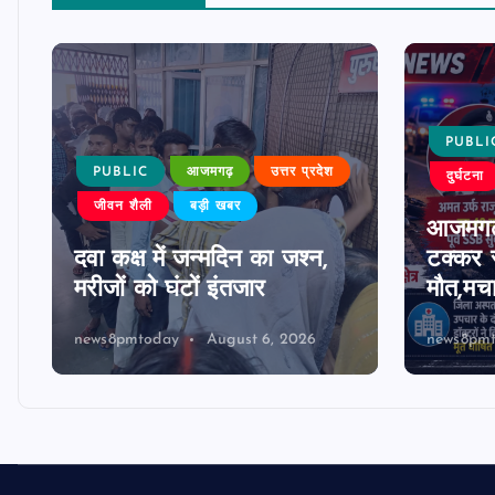
PUBLI
PUBLIC
आजमगढ़
उत्तर प्रदेश
दुर्घटना
जीवन शैली
बड़ी खबर
आजमगढ़
दवा कक्ष में जन्मदिन का जश्न,
टक्कर स
मरीजों को घंटों इंतजार
मौत,मच
news8pmtoday
August 6, 2026
news8pm