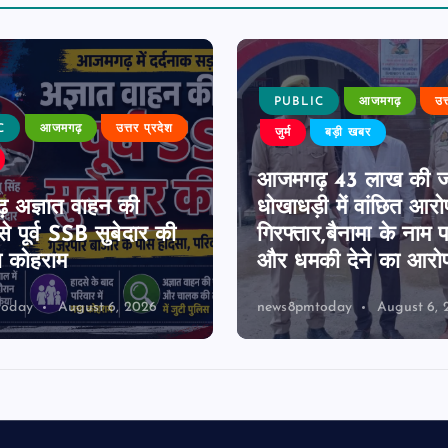
PUBLIC
आजमगढ़
उत
C
आजमगढ़
उत्तर प्रदेश
जुर्म
बड़ी खबर
आजमगढ़ 43 लाख की 
 अज्ञात वाहन की
धोखाधड़ी में वांछित आरो
े पूर्व SSB सुबेदार की
गिरफ्तार,बैनामा के नाम 
ा कोहराम
और धमकी देने का आरो
today
August 6, 2026
news8pmtoday
August 6, 