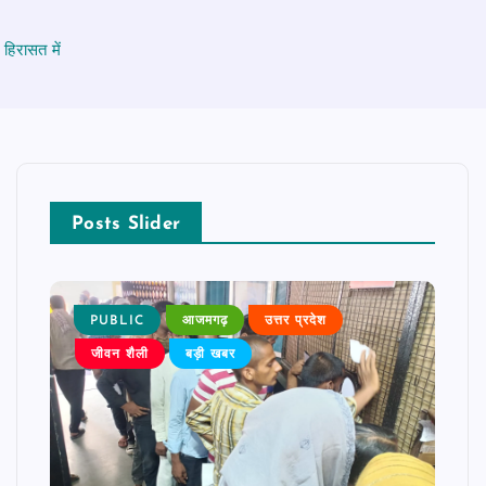
हिरासत में
Posts Slider
PUBLIC
आजमगढ़
उत्तर प्रदेश
P
जीवन शैली
बड़ी खबर