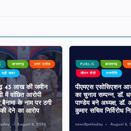
C
आजमगढ़
उत्तर प्रदेश
PUBLIC
आजमगढ़
उत
बड़ी खबर
जीवन शैली
राजनीति
़ 43 लाख की जमीन
पीएमएस एसोसिएशन आ
ी में वांछित आरोपी
का चुनाव सम्पन्न, डॉ. 
र,बैनामा के नाम पर ठगी
पाण्डेय बने अध्यक्ष, डॉ. अ
ी देने का आरोप
कुमार सचिव निर्विरोध निर
today
August 6, 2026
news8pmtoday
August 6, 