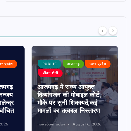
्तर प्रदेश
PUBLIC
आजमगढ़
उत्तर प्रदेश
जीवन शैली
जमगढ़
आजमगढ़ में राज्य आयुक्त
धनन्जय
दिव्यांगजन की मोबाइल कोर्ट,
लेन्द्र
मौके पर सुनीं शिकायतें,कई
्वाचित
मामलों का तत्काल निस्तारण
2026
news8pmtoday
August 6, 2026