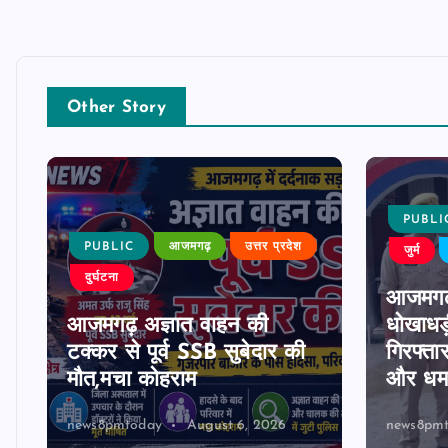
Other Story
PUBLI
PUBLIC
आजमगढ़
उत्तर प्रदेश
जुर्म
दुर्घटना
आजमगढ
आजमगढ़ अज्ञात वाहन की
धोखाधड़
टक्कर से पूर्व SSB सुबेदार की
गिरफ्ता
मौत,मचा कोहराम
और धमक
news8pmtoday
August 6, 2026
news8pm