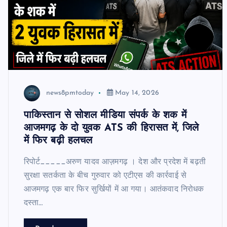
news8pmtoday
May 14, 2026
पाकिस्तान से सोशल मीडिया संपर्क के शक में
आजमगढ़ के दो युवक ATS की हिरासत में, जिले
में फिर बढ़ी हलचल
रिपोर्ट_____अरुण यादव आज़मगढ़ । देश और प्रदेश में बढ़ती
सुरक्षा सतर्कता के बीच गुरुवार को एटीएस की कार्रवाई से
आजमगढ़ एक बार फिर सुर्खियों में आ गया। आतंकवाद निरोधक
दस्ता…