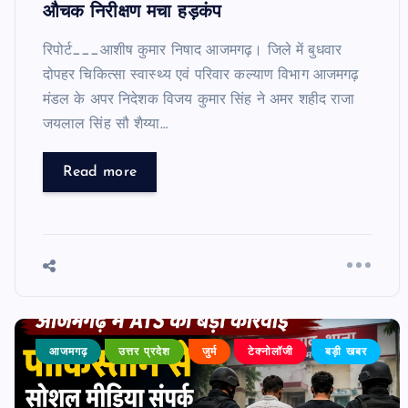
औचक निरीक्षण मचा हड़कंप
रिपोर्ट___आशीष कुमार निषाद आजमगढ़। जिले में बुधवार
दोपहर चिकित्सा स्वास्थ्य एवं परिवार कल्याण विभाग आजमगढ़
मंडल के अपर निदेशक विजय कुमार सिंह ने अमर शहीद राजा
जयलाल सिंह सौ शैय्या…
Read more
आजमगढ़
उत्तर प्रदेश
जुर्म
टेक्नोलॉजी
बड़ी खबर