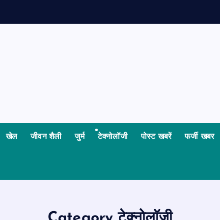
क
ज
म
न
खेल
जीवन शैली
जुर्म
टेक्नोलॉजी
पोस्ट खबरें
फर्जी खबर
Category टेक्नोलॉजी