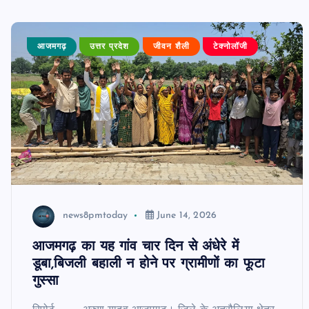
आजमगढ़
उत्तर प्रदेश
जीवन शैली
टेक्नोलॉजी
PUBLIC
आजमगढ़
उत्तर प्रदेश
दुर्
news8pmtoday
June 14, 2026
आजमगढ़ का यह गांव चार दिन से अंधेरे में
आजमगढ़ बाबा बैद्यनाथ धाम से दर्शन कर ल
डूबा,बिजली बहाली न होने पर ग्रामीणों का फूटा
श्रद्धालुओं की कार खड़े ट्रेलर में घुसी,तीन
गुस्सा
घायल