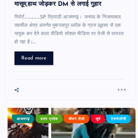
मासूम,हाथ जोड़कर DM से लगाई गुहार
रिपोर्ट_____SP त्रिपाठी आजमगढ़। जनपद के निजामाबाद
तहसील क्षेत्र अंतर्गत मुबारकपुर ब्लॉक के ग्राम लूहसा से एक
भावुक कर देने वाला वीडियो सोशल मीडिया पर तेजी से वायरल
हो रहा है।…
Read more
आजमगढ़
उत्तर प्रदेश
जीवन शैली
जुर्म
टेक्नोलॉजी