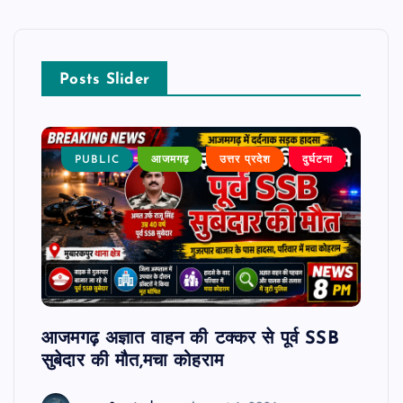
Posts Slider
घटना
PUBLIC
आजमगढ़
उत्तर प्रदेश
दुर्घटना
P
ब
ौट रहे
आजमगढ़ अज्ञात वाहन की टक्कर से पूर्व SSB
आजमगढ
सुबेदार की मौत,मचा कोहराम
आरोपी
धमकी 