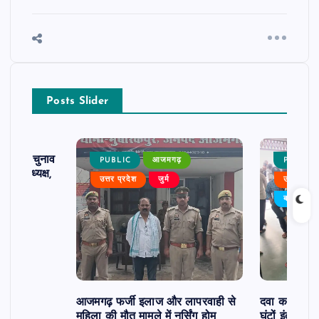
Posts Slider
ढ़ का चुनाव
PUBLIC
आजमगढ़
PUBLIC
 बने अध्यक्ष,
उत्तर प्रदेश
जुर्म
उत्तर प्रदे
र्विरोध
बड़ी खबर
आजमगढ़ फर्जी इलाज और लापरवाही से
दवा कक्ष में ज
महिला की मौत मामले में नर्सिंग होम
घंटों इंतजार