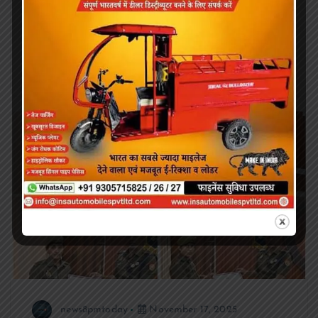
Read more
आजमगढ़
news8pmtoday
November 17, 2025