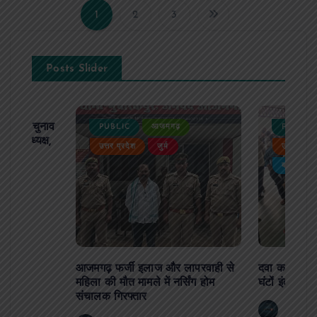
1
2
3
P
o
Posts Slider
s
t
ढ़ का चुनाव
PUBLIC
आजमगढ़
PUBLIC
 बने अध्यक्ष,
उत्तर प्रदेश
जुर्म
उत्तर प्रदे
र्विरोध
s
बड़ी खबर
p
a
g
आजमगढ़ फर्जी इलाज और लापरवाही से
दवा कक्ष में ज
महिला की मौत मामले में नर्सिंग होम
घंटों इंतजार
संचालक गिरफ्तार
i
news8