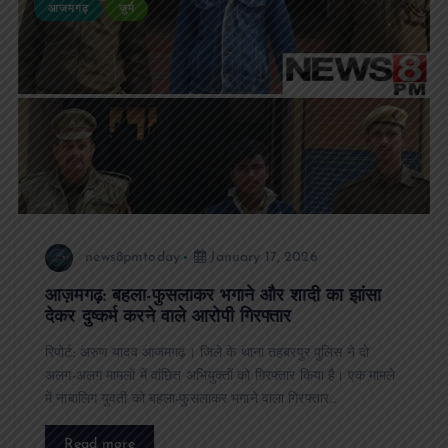
आजमगढ़
जुर्म
news8pmtoday
January 17, 2026
आज़मगढ़: बहला-फुसलाकर भगाने और शादी का झांसा
देकर दुष्कर्म करने वाले आरोपी गिरफ्तार
रिपोर्ट: अरुण यादव आजमगढ़। जिले के थाना तहबरपुर पुलिस ने दो
अलग-अलग मामलों में वांछित अभियुक्तों को गिरफ्तार किया है। एक मामले
में नाबालिग युवती को बहला-फुसलाकर भगाने वाला गिरफ्तार…
Read more