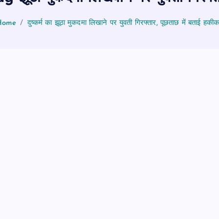
Home
दुष्कर्म का झूठा मुकदमा लिखाने पर युवती गिरफ्तार, पूछताछ में बताई हकी
पीएमएस एसोसिएशन आजमगढ़ का चुनाव सम्
डॉ. धनन्जय पाण्डेय बने अध्यक्ष, डॉ. अलेन्द्
सचिव निर्विरोध निर्वाचित
news8pmtoday
August 6, 2026