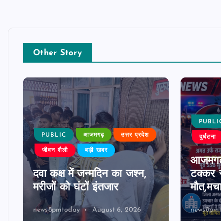
Other Story
PUBLI
PUBLIC
आजमगढ़
उत्तर प्रदेश
दुर्घटना
जीवन शैली
बड़ी खबर
आजमगढ़
दवा कक्ष में जन्मदिन का जश्न,
टक्कर स
मरीजों को घंटों इंतजार
मौत,मच
news8pmtoday
August 6, 2026
news8pm