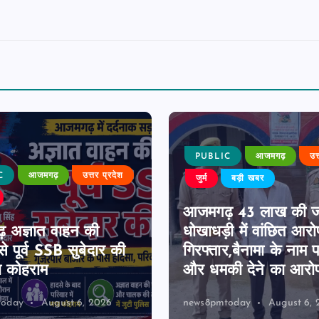
PUBLIC
आजमगढ़
उत
C
आजमगढ़
उत्तर प्रदेश
जुर्म
बड़ी खबर
आजमगढ़ 43 लाख की 
 अज्ञात वाहन की
धोखाधड़ी में वांछित आरो
े पूर्व SSB सुबेदार की
गिरफ्तार,बैनामा के नाम 
ा कोहराम
और धमकी देने का आरो
today
August 6, 2026
news8pmtoday
August 6, 