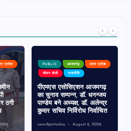
्तर प्रदेश
PUBLIC
आजमगढ़
उत्तर प्रदेश
जीवन शैली
राजनीति
जमीन
पीएमएस एसोसिएशन आजमगढ़
पी
का चुनाव सम्पन्न, डॉ. धनन्जय
पर ठगी
पाण्डेय बने अध्यक्ष, डॉ. अलेन्द्र
प
कुमार सचिव निर्विरोध निर्वाचित
2026
news8pmtoday
August 6, 2026