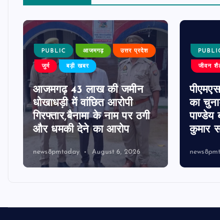
PUBLIC
आजमगढ़
उत्तर प्रदेश
PUBLI
जुर्म
बड़ी खबर
जीवन शै
आजमगढ़ 43 लाख की जमीन
पीएमए
धोखाधड़ी में वांछित आरोपी
का चुना
गिरफ्तार,बैनामा के नाम पर ठगी
पाण्डेय 
और धमकी देने का आरोप
कुमार स
news8pmtoday
August 6, 2026
news8pm