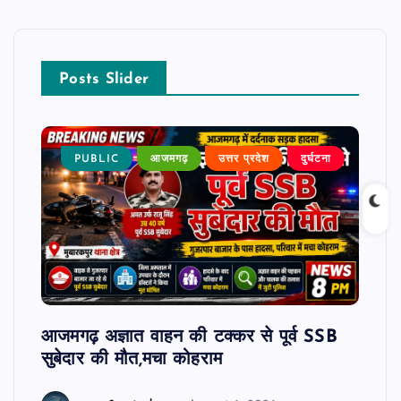
Posts Slider
घटना
PUBLIC
आजमगढ़
उत्तर प्रदेश
दुर्घटना
P
ब
ौट रहे
आजमगढ़ अज्ञात वाहन की टक्कर से पूर्व SSB
आजमगढ
सुबेदार की मौत,मचा कोहराम
आरोपी
धमकी 