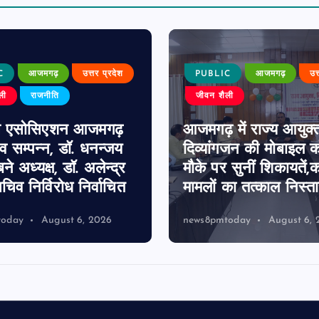
C
आजमगढ़
उत्तर प्रदेश
PUBLIC
आजमगढ़
उत
ली
राजनीति
जीवन शैली
स एसोसिएशन आजमगढ़
आजमगढ़ में राज्य आयुक्
व सम्पन्न, डॉ. धनन्जय
दिव्यांगजन की मोबाइल को
बने अध्यक्ष, डॉ. अलेन्द्र
मौके पर सुनीं शिकायतें,
चिव निर्विरोध निर्वाचित
मामलों का तत्काल निस्त
today
August 6, 2026
news8pmtoday
August 6, 