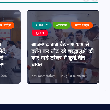
्तर प्रदेश
PUBLIC
आजमगढ़
उत्तर प्रदेश
दुर्घटना
त
आजमगढ़ बाबा बैद्यनाथ धाम से
र्ट,
दर्शन कर लौट रहे श्रद्धालुओं की
कई
कार खड़े ट्रेलर में घुसी,तीन
ारण
घायल
2026
news8pmtoday
August 6, 2026