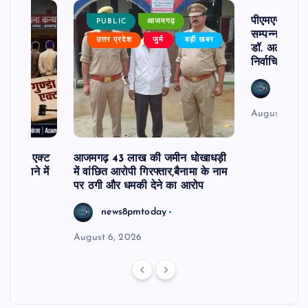
पीएमएस एसोस
PUBLIC
आजमगढ़
सम्पन्न, डॉ. ध
बर
उत्तर प्रदेश
जुर्म
बड़ी खबर
डॉ. अलेन्द्र क
निर्वाचित
news8
August 6, 2
 गुण्डा एक्ट
आजमगढ़ 43 लाख की जमीन धोखाधड़ी
 तक थाने में
में वांछित आरोपी गिरफ्तार,बैनामा के नाम
पर ठगी और धमकी देने का आरोप
news8pmtoday
August 6, 2026