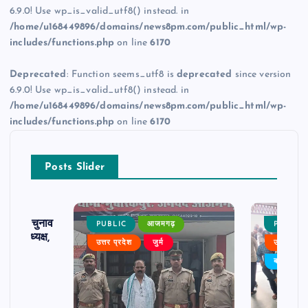
6.9.0! Use wp_is_valid_utf8() instead. in
/home/u168449896/domains/news8pm.com/public_html/wp-
includes/functions.php
on line
6170
Deprecated
: Function seems_utf8 is
deprecated
since version
6.9.0! Use wp_is_valid_utf8() instead. in
/home/u168449896/domains/news8pm.com/public_html/wp-
includes/functions.php
on line
6170
Posts Slider
ढ़ का चुनाव
PUBLIC
आजमगढ़
PUBLIC
 बने अध्यक्ष,
उत्तर प्रदेश
जुर्म
उत्तर प्रदे
र्विरोध
बड़ी खबर