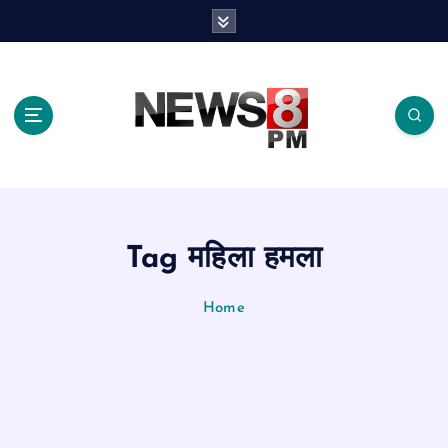
S
k
i
p
t
o
c
o
n
t
e
Tag महिला हमला
n
t
Home