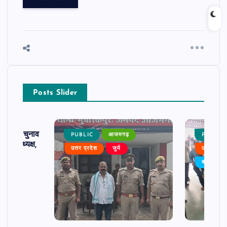
Posts Slider
ढ़ का चुनाव
PUBLIC
आजमगढ़
PUBLIC
 बने अध्यक्ष,
उत्तर प्रदेश
जुर्म
उत्तर प्रदे
र्विरोध
बड़ी खबर