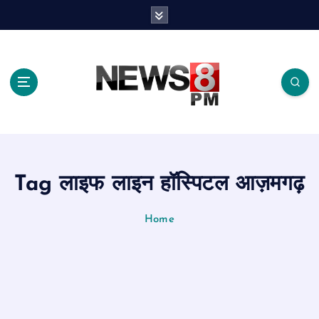
S
k
i
p
t
o
c
o
n
t
e
Tag लाइफ लाइन हॉस्पिटल आज़मगढ़
n
t
Home