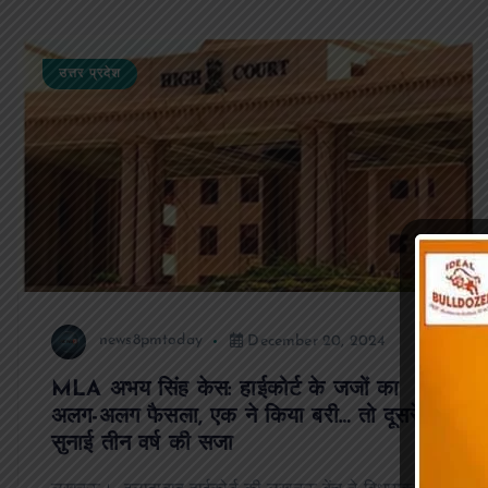
उत्तर प्रदेश
news8pmtoday
December 20, 2024
MLA अभय सिंह केस: हाईकोर्ट के जजों का
अलग-अलग फैसला, एक ने किया बरी… तो दूसरे ने
सुनाई तीन वर्ष की सजा