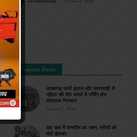
news8pmtoday
August 7, 2026
Popular Posts
आजमगढ़ फर्जी इलाज और लापरवाही से
1
महिला की मौत मामले में नर्सिंग होम
संचालक गिरफ्तार
August 7, 2026
दवा कक्ष में जन्मदिन का जश्न, मरीजों को
2
घंटों इंतजार