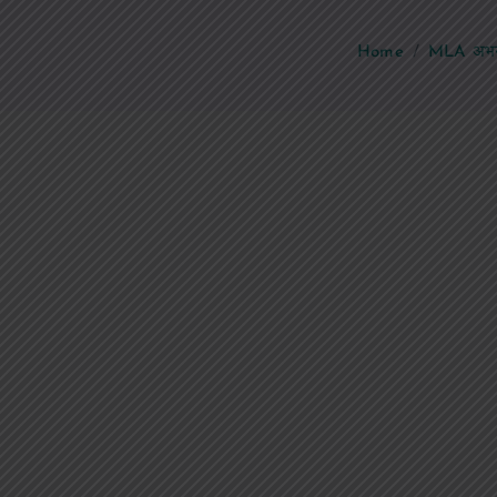
Home
MLA अभय स