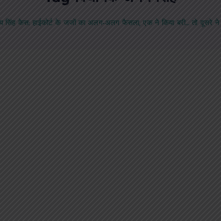
िंह केस: हाईकोर्ट के जजों का अलग-अलग फैसला, एक ने किया बरी… तो दूसरे ने 