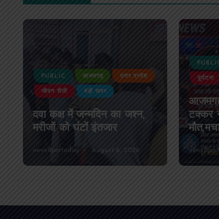
PUBLI
PUBLIC
आजमगढ़
उत्तर प्रदेश
दुर्घटना
जीवन शैली
बड़ी खबर
आजमगढ़
दवा कक्ष में जन्मदिन का जश्न,
टक्कर स
मरीजों को घंटों इंतजार
मौत,मच
news8pmtoday
August 6, 2026
news8pm