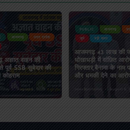
PUBLIC
आजमगढ़
उत
C
आजमगढ़
उत्तर प्रदेश
जुर्म
बड़ी खबर
आजमगढ़ 43 लाख की 
 अज्ञात वाहन की
धोखाधड़ी में वांछित आरो
े पूर्व SSB सुबेदार की
गिरफ्तार,बैनामा के नाम 
ा कोहराम
और धमकी देने का आरो
today
August 6, 2026
news8pmtoday
August 6, 