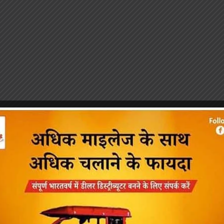
पीएमएस एसोसिएशन आजमगढ़ का चुनाव सम्
डॉ. धनन्जय पाण्डेय बने अध्यक्ष, डॉ. अलेन्द्
सचिव निर्विरोध निर्वाचित
news8pmtoday
August 6, 2026