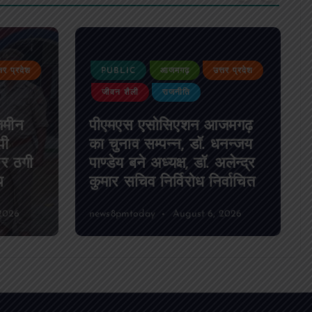
्तर प्रदेश
PUBLIC
आजमगढ़
उत्तर प्रदेश
जीवन शैली
राजनीति
जमीन
पीएमएस एसोसिएशन आजमगढ़
पी
का चुनाव सम्पन्न, डॉ. धनन्जय
पर ठगी
पाण्डेय बने अध्यक्ष, डॉ. अलेन्द्र
प
कुमार सचिव निर्विरोध निर्वाचित
2026
news8pmtoday
August 6, 2026