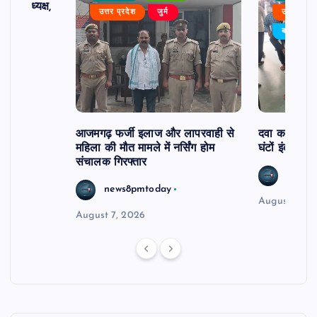
 बने अध्यक्ष,
उत्तर प्रदेश
जुर्म
उत्तर प्रदे
र्विरोध
बड़ी खबर
आजमगढ़ फर्जी इलाज और लापरवाही से
दवा कक्ष में ज
महिला की मौत मामले में नर्सिंग होम
घंटों इंतजार
संचालक गिरफ्तार
news8
news8pmtoday
August 6, 2
August 7, 2026