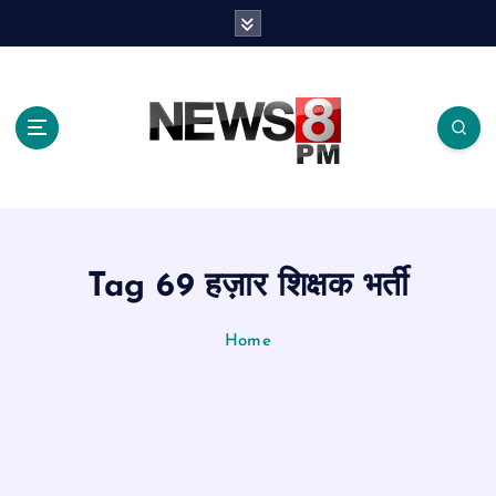
S
k
i
p
t
o
c
o
n
t
e
Tag 69 हज़ार शिक्षक भर्ती
n
t
Home