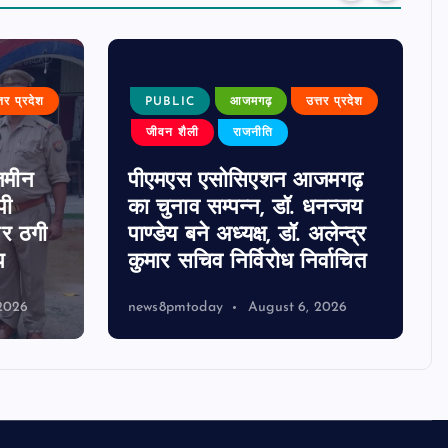
्तर प्रदेश
PUBLIC
आजमगढ़
उत्तर प्रदेश
जीवन शैली
राजनीति
जमीन
पीएमएस एसोसिएशन आजमगढ़
पी
का चुनाव सम्पन्न, डॉ. धनन्जय
पर ठगी
पाण्डेय बने अध्यक्ष, डॉ. अलेन्द्र
प
कुमार सचिव निर्विरोध निर्वाचित
2026
news8pmtoday
August 6, 2026