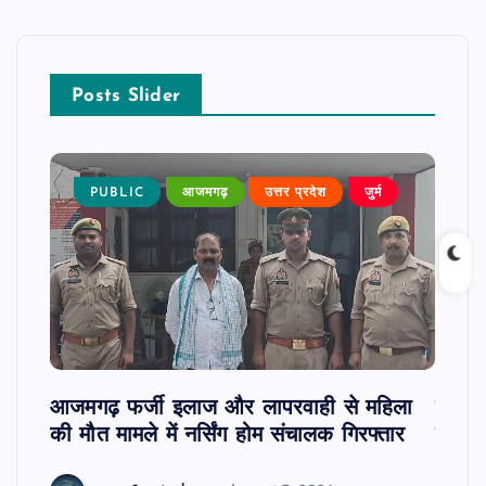
Posts Slider
पन्न,
PUBLIC
आजमगढ़
उत्तर प्रदेश
जुर्म
P
र कुमार
ज
आजमगढ़ फर्जी इलाज और लापरवाही से महिला
दवा कक
की मौत मामले में नर्सिंग होम संचालक गिरफ्तार
इंतजा