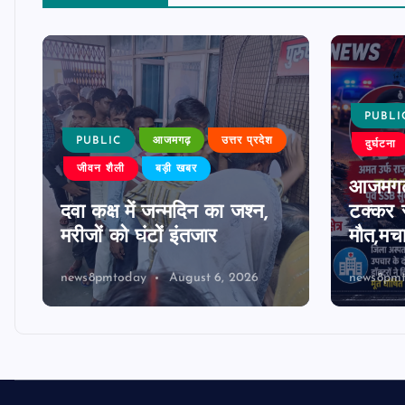
PUBLI
PUBLIC
आजमगढ़
उत्तर प्रदेश
दुर्घटना
जीवन शैली
बड़ी खबर
आजमगढ़
दवा कक्ष में जन्मदिन का जश्न,
टक्कर स
मरीजों को घंटों इंतजार
मौत,मच
news8pmtoday
August 6, 2026
news8pm