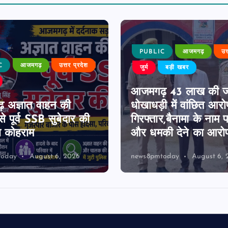
PUBLIC
आजमगढ़
उत
C
आजमगढ़
उत्तर प्रदेश
जुर्म
बड़ी खबर
आजमगढ़ 43 लाख की 
 अज्ञात वाहन की
धोखाधड़ी में वांछित आरो
े पूर्व SSB सुबेदार की
गिरफ्तार,बैनामा के नाम 
ा कोहराम
और धमकी देने का आरो
today
August 6, 2026
news8pmtoday
August 6, 