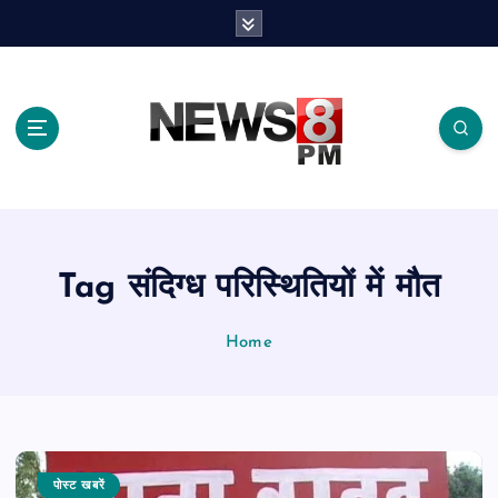
S
k
i
p
t
o
c
o
n
t
e
Tag संदिग्ध परिस्थितियों में मौत
n
t
Home
पोस्ट खबरें