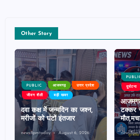
Other Story
PUBLI
PUBLIC
आजमगढ़
उत्तर प्रदेश
दुर्घटना
जीवन शैली
बड़ी खबर
आजमगढ़
दवा कक्ष में जन्मदिन का जश्न,
टक्कर स
मरीजों को घंटों इंतजार
मौत,मच
news8pmtoday
August 6, 2026
news8pm