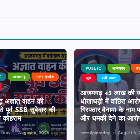
PUBLIC
आजमगढ़
उत
C
आजमगढ़
उत्तर प्रदेश
जुर्म
बड़ी खबर
आजमगढ़ 43 लाख की 
 अज्ञात वाहन की
धोखाधड़ी में वांछित आरो
े पूर्व SSB सुबेदार की
गिरफ्तार,बैनामा के नाम 
ा कोहराम
और धमकी देने का आरो
today
August 6, 2026
news8pmtoday
August 6, 