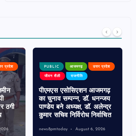
्तर प्रदेश
PUBLIC
आजमगढ़
उत्तर प्रदेश
जीवन शैली
राजनीति
जमीन
पीएमएस एसोसिएशन आजमगढ़
पी
का चुनाव सम्पन्न, डॉ. धनन्जय
पर ठगी
पाण्डेय बने अध्यक्ष, डॉ. अलेन्द्र
प
कुमार सचिव निर्विरोध निर्वाचित
2026
news8pmtoday
August 6, 2026