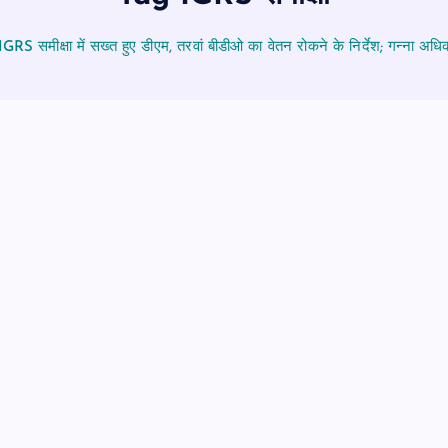
RS समीक्षा में सख्त हुए डीएम, तरवां बीडीओ का वेतन रोकने के निर्देश; गन्ना 
पीएमएस एसोसिएशन आजमगढ़ का चुनाव सम्
डॉ. धनन्जय पाण्डेय बने अध्यक्ष, डॉ. अलेन्द्
सचिव निर्विरोध निर्वाचित
news8pmtoday
August 6, 2026